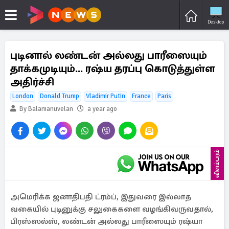
Desktop
புடினால் லண்டன் அல்லது பாரீஸையும்
தாக்கமுடியும்... ரஷ்ய தரப்பு கொடுத்துள்ள
அதிர்ச்சி
London
Donald Trump
Vladimir Putin
France
Paris
By Balamanuvelan
a year ago
விளம்பரம்
அமெரிக்க ஜனாதிபதி ட்ரம்ப், இதுவரை இல்லாத
வகையில் புடினுக்கு சலுகைகளை வழங்கிவருவதால்,
பிரஸ்ஸல்ஸ், லண்டன் அல்லது பாரீஸையும் ரஷ்யா