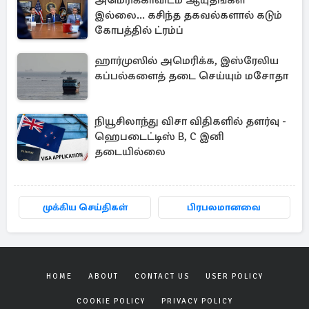
அமெரிக்காவிடம் ஆயுதங்கள்
இல்லை... கசிந்த தகவல்களால் கடும்
கோபத்தில் ட்ரம்ப்
ஹார்முஸில் அமெரிக்க, இஸ்ரேலிய
கப்பல்களைத் தடை செய்யும் மசோதா
நியூசிலாந்து விசா விதிகளில் தளர்வு -
ஹெபடைட்டிஸ் B, C இனி
தடையில்லை
முக்கிய செய்திகள்
பிரபலமானவை
HOME
ABOUT
CONTACT US
USER POLICY
COOKIE POLICY
PRIVACY POLICY