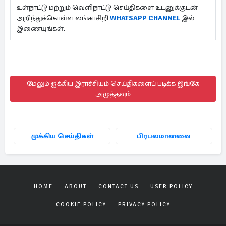
உள்நாட்டு மற்றும் வெளிநாட்டு செய்திகளை உடனுக்குடன்
அறிந்துக்கொள்ள லங்காசிறி
WHATSAPP CHANNEL
இல்
இணையுங்கள்.
மேலும் ஐக்கிய இராச்சியம் செய்திகளைப் படிக்க இங்கே
அழுத்தவும்
முக்கிய செய்திகள்
பிரபலமானவை
HOME
ABOUT
CONTACT US
USER POLICY
COOKIE POLICY
PRIVACY POLICY