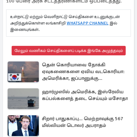
100 பேரை அரசு சட்டத்தரணிகளிடம் ஒப்படைத்தது.
உள்நாட்டு மற்றும் வெளிநாட்டு செய்திகளை உடனுக்குடன்
அறிந்துக்கொள்ள லங்காசிறி
WHATSAPP CHANNEL
இல்
இணையுங்கள்.
மேலும் வணிகம் செய்திகளைப் படிக்க இங்கே அழுத்தவும்
தென் கொரியாவை நோக்கி
ஏவுகணைகளை ஏவிய வடகொரியா:
அமெரிக்கா, ஜப்பானுக்கு
அனுப்பப்பட்ட தகவல்
ஹார்முஸில் அமெரிக்க, இஸ்ரேலிய
கப்பல்களைத் தடை செய்யும் மசோதா
சிறார் பாதுகாப்பு... மெற்றாவுக்கு 567
மில்லியன் டொலர் அபராதம்