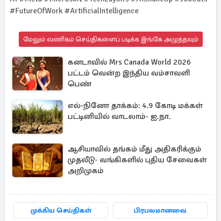
#FutureOfWork #ArtificialIntelligence
மேலும் வணிகம் செய்திகளைப் படிக்க இங்கே அழுத்தவும்
கனடாவில் Mrs Canada World 2026
பட்டம் வென்ற இந்திய வம்சாவளி
பெண்
எல்-நினோ தாக்கம்: 4.9 கோடி மக்கள்
பட்டினியில் வாடலாம்- ஐ.நா.
ஆசியாவில் தங்கம் மீது அதிகரிக்கும்
முதலீடு- வங்கிகளில் புதிய சேவைகள்
அறிமுகம்
முக்கிய செய்திகள்
பிரபலமானவை