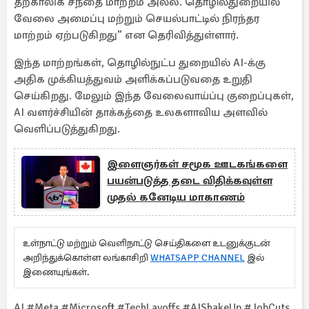
தற்காலிக சந்தை மாற்றம் அல்ல. தொழில்துறையில்
வேலை அமைப்பு மற்றும் செயல்பாட்டில் நிரந்தர
மாற்றம் ஏற்படுகிறது” என தெரிவித்துள்ளார்.
இந்த மாற்றங்கள், தொழில்நுட்ப துறையில் AI-க்கு
அதிக முக்கியத்துவம் அளிக்கப்படுவதை உறுதி
செய்கிறது. மேலும் இந்த வேலைவாய்ப்பு குறைப்புகள்,
AI வளர்ச்சியின் தாக்கத்தை உலகளாவிய அளவில்
வெளிப்படுத்துகிறது.
இளைஞர்கள் சமூக ஊடகங்களை
பயன்படுத்த தடை விதிக்கவுள்ள
முதல் கனேடிய மாகாணம்
உள்நாட்டு மற்றும் வெளிநாட்டு செய்திகளை உடனுக்குடன்
அறிந்துக்கொள்ள லங்காசிறி
WHATSAPP CHANNEL
இல்
இணையுங்கள்.
AI #Meta #Microsoft #TechLayoffs #AIShakeUp #JobCuts