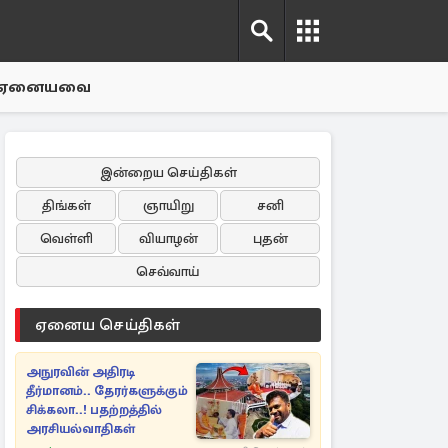
ஏனையவை
இன்றைய செய்திகள்
திங்கள்
ஞாயிறு
சனி
வெள்ளி
வியாழன்
புதன்
செவ்வாய்
ஏனைய செய்திகள்
அநுரவின் அதிரடி
தீர்மானம்.. தேரர்களுக்கும்
சிக்கலா..! பதற்றத்தில்
அரசியல்வாதிகள்