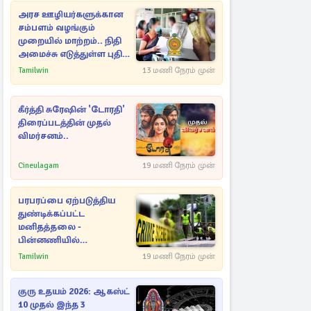
அரச ஊழியர்களுக்கான
சம்பளம் வழங்கும்
முறையில் மாற்றம்.. நிதி
அமைச்சு எடுத்துள்ள புதிய
நடவடிக்கை
Tamilwin
13 மணி நேரம் முன்
கீர்த்தி சுரேஷின் 'டோரதி'
திரைப்படத்தின் முதல்
விமர்சனம்..
Cineulagam
19 மணி நேரம் முன்
பரபரப்பை ஏற்படுத்திய
துண்டிக்கப்பட்ட
மனிதத்தலை -
பின்னணியில்
மறைந்துள்ள மர்மம்
Tamilwin
19 மணி நேரம் முன்
குரு உதயம் 2026: ஆகஸ்ட்
10 முதல் இந்த 3