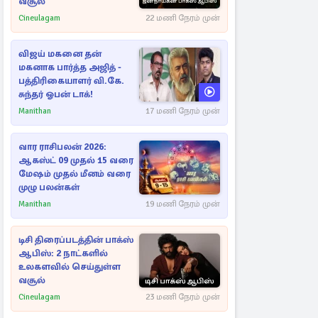
வசூல்
Cineulagam
22 மணி நேரம் முன்
விஜய் மகனை தன்
மகனாக பார்த்த அஜித் -
பத்திரிகையாளர் வி.கே.
சுந்தர் ஓபன் டாக்!
Manithan
17 மணி நேரம் முன்
வார ராசிபலன் 2026:
ஆகஸ்ட் 09 முதல் 15 வரை
மேஷம் முதல் மீனம் வரை
முழு பலன்கள்
Manithan
19 மணி நேரம் முன்
டிசி திரைப்படத்தின் பாக்ஸ்
ஆபிஸ்: 2 நாட்களில்
உலகளவில் செய்துள்ள
வசூல்
Cineulagam
23 மணி நேரம் முன்