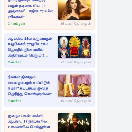
தமிழ் திரையுலகிற்கு
வரும் நடிகை கியாரா
அத்வானி.. எதிர்பார்ப்பில்
ரசிகர்கள்
Cineulagam
16 மணி நேரம் முன்
ஆகஸ்ட் 11ல் உருவாகும்
கஜகேசரி ராஜயோகம்:
தொழில் நிலையில்
அதிர்ஷ்டம் பெறும் 3
ராசிகள்!
Manithan
22 மணி நேரம் முன்
நீங்கள் தினமும்
வாழைப்பழம் சாப்பிடும்
நபரா? கட்டாயம் இதை
தெரிந்து கொள்ளுங்கள்
Manithan
15 மணி நேரம் முன்
ஜனநாயகன் பாக்ஸ்
ஆபிஸ்: 17 நாட்களில்
உலகளவில் செய்துள்ள