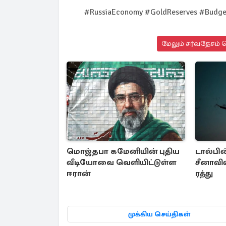
#RussiaEconomy #GoldReserves #Budget
மேலும் சர்வதேசம் ச
மொஜ்தபா கமேனியின் புதிய
டால்பின
வீடியோவை வெளியிட்டுள்ள
சீனாவி
ஈரான்
ரத்து
முக்கிய செய்திகள்