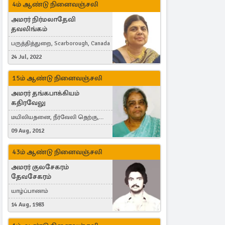
4ம் ஆண்டு நினைவஞ்சலி
அமரர் நிர்மலாதேவி
தவலிங்கம்
பருத்தித்துறை, Scarborough, Canada
24 Jul, 2022
15ம் ஆண்டு நினைவஞ்சலி
அமரர் தங்கபாக்கியம்
கதிரவேலு
மயிலியதனை, நீர்வேலி தெற்கு,
Herning, Denmark
09 Aug, 2012
43ம் ஆண்டு நினைவஞ்சலி
அமரர் குலசேகரம்
தேவசேகரம்
யாழ்ப்பாணம்
14 Aug, 1983