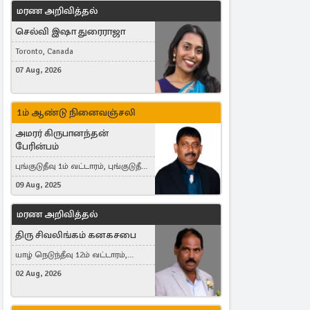
மரண அறிவித்தல்
செல்வி இஷா துரைராஜா
Toronto, Canada
07 Aug, 2026
1ம் ஆண்டு நினைவஞ்சலி
அமரர் கிருபானந்தன்
பேரின்பம்
புங்குடுதீவு 1ம் வட்டாரம், புங்குடுதீவு,
India, Lausanne, Switzerland
09 Aug, 2025
மரண அறிவித்தல்
திரு சிவலிங்கம் கனகசபை
யாழ் நெடுந்தீவு 12ம் வட்டாரம்,
Jaffna, நயினாதீவு, London, United
02 Aug, 2026
Kingdom