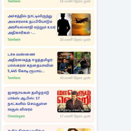
Tamilwin
16 மணி நேரம் முன்
அச்சத்தில் நாட்டிலிருந்து
அவசரமாக தப்பியோடும்
அரசியல்வாதி மற்றும் உயர்
அதிகாரிகள் -
ஆதாரங்களுடன்
Tamilwin
22 மணி நேரம் முன்
நெருங்கும்
புலனாய்வாளர்கள்
டச்சு மண்ணை
அதிரவைத்த ஈழத்தமிழர்:
பாஸ்கரன் கந்தையாவின்
5,445 கோடி ரூபாய்
சாம்ராஜ்யம்
Tamilwin
10 மணி நேரம் முன்
ஜனநாயகன் தமிழ்நாடு
பாக்ஸ் ஆபிஸ்: 17
நாட்களில் செய்துள்ள
வசூல் விவரம்
Cineulagam
17 மணி நேரம் முன்