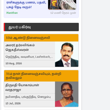
ராசிகளுக்கு பணம், பதவி,
புகழ் தேடி வரும்!
Manithan
12 மணி நேரம் முன்
துயர் பகிர்வு
10ம் ஆண்டு நினைவஞ்சலி
அமரர் தர்மலிங்கம்
ஜெகதீஸ்வரன்
நெடுந்தீவு, வவுனியா, Laufenbach,
Switzerland
10 Aug, 2016
31ம் நாள் நினைவஞ்சலியும், நன்றி
நவிலலும்
திருமதி யோகாம்பாள்
வரதராஜா
நயினாதீவு, புங்குடுதீவு, கொழும்பு
13 Jul, 2026