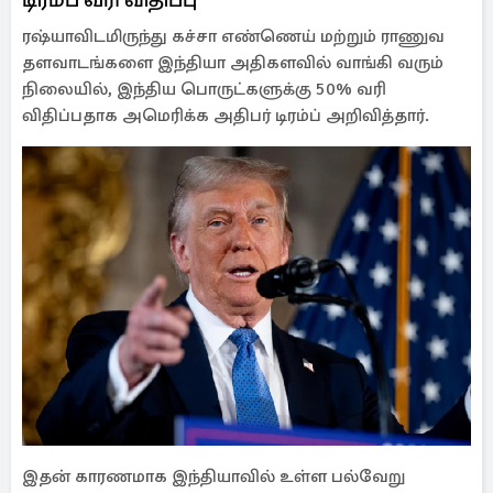
ரஷ்யாவிடமிருந்து கச்சா எண்ணெய் மற்றும் ராணுவ
தளவாடங்களை இந்தியா அதிகளவில் வாங்கி வரும்
நிலையில், இந்திய பொருட்களுக்கு 50% வரி
விதிப்பதாக அமெரிக்க அதிபர் டிரம்ப் அறிவித்தார்.
இதன் காரணமாக இந்தியாவில் உள்ள பல்வேறு