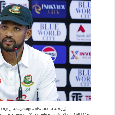
என்ற நடைமுறை சரியென எனக்குத்
ட்ட முடிவு. இது குறித்து வங்கதேச கிரிக்கெட்