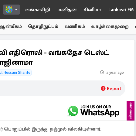
லங்காசிறி
மனிதன்
சினிமா
Lankasri FM
ஆன்மீகம்
தொழிநுட்பம்
வணிகம்
வாழ்க்கைமுறை
 எதிரொலி - வங்கதேச டெஸ்ட்
ராஜினாமா
ul Hossain Shanto
a year ago
Report
விளம்பரம்
றுப்பில் இருந்து நஜ்முல் விலகியுள்ளார்.