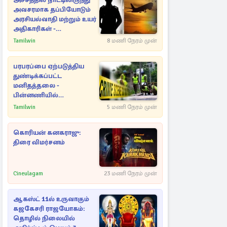
அச்சத்தில் நாட்டிலிருந்து
அவசரமாக தப்பியோடும்
அரசியல்வாதி மற்றும் உயர்
அதிகாரிகள் -
ஆதாரங்களுடன்
Tamilwin
8 மணி நேரம் முன்
நெருங்கும்
புலனாய்வாளர்கள்
பரபரப்பை ஏற்படுத்திய
துண்டிக்கப்பட்ட
மனிதத்தலை -
பின்னணியில்
மறைந்துள்ள மர்மம்
Tamilwin
5 மணி நேரம் முன்
கொரியன் கனகராஜு:
திரை விமர்சனம்
Cineulagam
23 மணி நேரம் முன்
ஆகஸ்ட் 11ல் உருவாகும்
கஜகேசரி ராஜயோகம்:
தொழில் நிலையில்