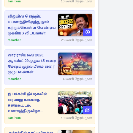
நடவடிக்கை
Tamilwin
13 மணி நேரம் முன்
விஜயின் வெற்றிப்
பயணத்திலிருந்து நாம்
கற்றுக்கொள்ள வேண்டிய
முக்கிய 3 விடயங்கள்!
Manithan
23 மணி நேரம் முன்
வார ராசிபலன் 2026:
ஆகஸ்ட் 09 முதல் 15 வரை
மேஷம் முதல் மீனம் வரை
முழு பலன்கள்
Manithan
4 மணி நேரம் முன்
இயக்கச்சி றீச்ஷாவில்
வரலாறு காணாத
சனக்கூட்டம்:
உணவுத்திருவிழா
இடைநிறுத்தம்
Tamilwin
19 மணி நேரம் முன்