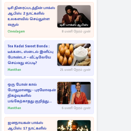
டிசி திரைப்படத்தின் பாக்ஸ்
ஆபிஸ்: 2 நாட்களில்
உலகளவில் செய்துள்ள
வசூல்
Cineulagam
8 மணி நேரம் முன்
Tea Kadai Sweet Bonda :
டீக்கடை ஸ்டைல் இனிப்பு
போண்டா – வீட்டிலேயே
செய்வது எப்படி?
Manithan
21 மணி நேரம் முன்
ஒரு போன் கால்
போதுமானது - புரமோஷன்
நிகழ்வுகளில்
பங்கேற்காதது குறித்து
நயன்தாரா ஓபன் டாக்!
Manithan
6 மணி நேரம் முன்
ஜனநாயகன் பாக்ஸ்
ஆபிஸ்: 17 நாட்களில்