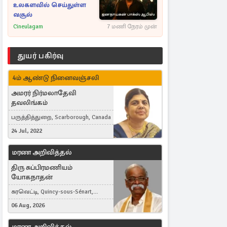
உலகளவில் செய்துள்ள
வசூல்
Cineulagam
7 மணி நேரம் முன்
துயர் பகிர்வு
4ம் ஆண்டு நினைவஞ்சலி
அமரர் நிர்மலாதேவி
தவலிங்கம்
பருத்தித்துறை, Scarborough, Canada
24 Jul, 2022
மரண அறிவித்தல்
திரு சுப்பிரமணியம்
யோகநாதன்
கரவெட்டி, Quincy-sous-Sénart,
France
06 Aug, 2026
மரண அறிவித்தல்