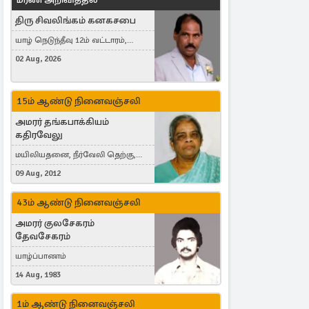
திரு சிவலிங்கம் கனகசபை
யாழ் நெடுந்தீவு 12ம் வட்டாரம்,
Jaffna, நயினாதீவு, London, United
02 Aug, 2026
Kingdom
15ம் ஆண்டு நினைவஞ்சலி
அமரர் தங்கபாக்கியம்
கதிரவேலு
மயிலியதனை, நீர்வேலி தெற்கு,
Herning, Denmark
09 Aug, 2012
43ம் ஆண்டு நினைவஞ்சலி
அமரர் குலசேகரம்
தேவசேகரம்
யாழ்ப்பாணம்
14 Aug, 1983
1ம் ஆண்டு நினைவஞ்சலி