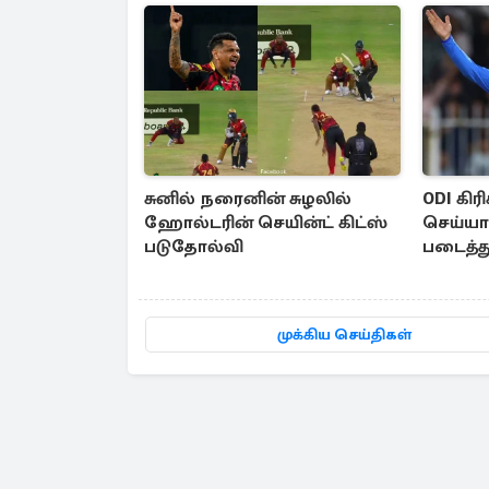
சுனில் நரைனின் சுழலில்
ODI கிரி
ஹோல்டரின் செயின்ட் கிட்ஸ்
செய்ய
படுதோல்வி
படைத்து
முக்கிய செய்திகள்