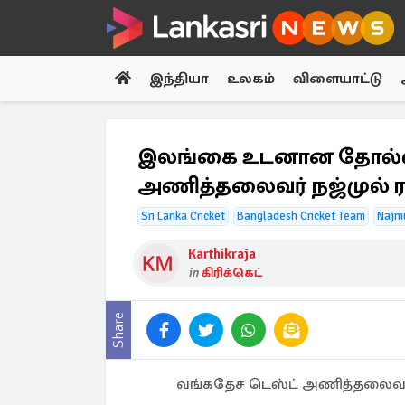
இந்தியா
உலகம்
விளையாட்டு
இலங்கை உடனான தோல்வி
அணித்தலைவர் நஜ்முல் 
Sri Lanka Cricket
Bangladesh Cricket Team
Najm
Karthikraja
in
கிரிக்கெட்
Share
வங்கதேச டெஸ்ட் அணித்தலைவர் பொ