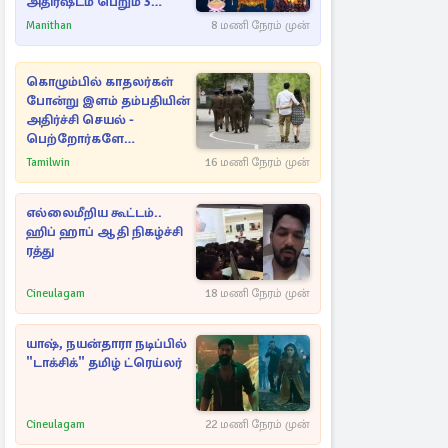
அதிர்ஷ்டம் பெறும் 3
ராசிகள்!
Manithan
8 மணி நேரம் முன்
கொழும்பில் காதலர்கள்
போன்று இளம் தம்பதியின்
அதிர்ச்சி செயல் -
பெற்றோர்களே
எச்சரிக்கை
Tamilwin
16 மணி நேரம் முன்
எல்லைமீறிய கூட்டம்..
ஹிப் ஹாப் ஆதி நிகழ்ச்சி
ரத்து
Cineulagam
18 மணி நேரம் முன்
யாஷ், நயன்தாரா நடிப்பில்
"டாக்சிக்" தமிழ் ட்ரெய்லர்
Cineulagam
22 மணி நேரம் முன்