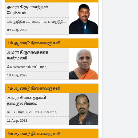
அமரர் கிருபானந்தன்
பேரின்பம்
புங்குடுதீவு 1ம் வட்டாரம், புங்குடுதீவு,
India, Lausanne, Switzerland
09 Aug, 2025
1ம் ஆண்டு நினைவஞ்சலி
அமரர் திருநாவுக்கரசு
கண்மணி
வேலணை 1ம் வட்டாரம்,
மண்கும்பான் மேற்கு, Liestal,
10 Aug, 2025
Switzerland
4ம் ஆண்டு நினைவஞ்சலி
அமரர் சின்னத்தம்பி
தர்மகுலசிங்கம்
கட்டப்பிராய், Villiers-sur-Marne,
France
11 Aug, 2022
6ம் ஆண்டு நினைவஞ்சலி