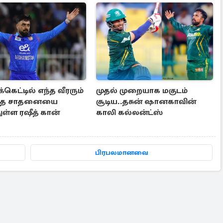
க்கெட்டில் எந்த வீரரும்
முதல் முறையாக மகுடம்
ாத சாதனையை
சூடிய..தசுன் ஷானகாவின்
ள்ள ரஷீத் கான்
காலி கல்லன்ட்ஸ்
பிரபலமானவை