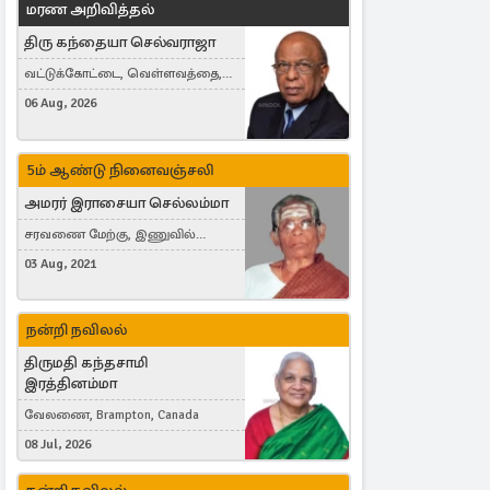
மரண அறிவித்தல்
திரு கந்தையா செல்வராஜா
வட்டுக்கோட்டை, வெள்ளவத்தை,
Toronto, Canada
06 Aug, 2026
5ம் ஆண்டு நினைவஞ்சலி
அமரர் இராசையா செல்லம்மா
சரவணை மேற்கு, இணுவில்
கிழக்கு
03 Aug, 2021
நன்றி நவிலல்
திருமதி கந்தசாமி
இரத்தினம்மா
வேலணை, Brampton, Canada
08 Jul, 2026