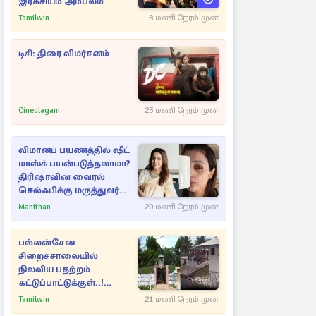
இரகசியம் அம்பலம்
Tamilwin
8 மணி நேரம் முன்
டிசி: திரை விமர்சனம்
Cineulagam
23 மணி நேரம் முன்
விமானப் பயணத்தில் ஷீட்
மாஸ்க் பயன்படுத்தலாமா?
திரிஷாவின் வைரல்
செல்ஃபிக்கு மருத்துவர்
விளக்கம்
Manithan
20 மணி நேரம் முன்
பல்லன்சேன
சிறைச்சாலையில்
நிலவிய பதற்றம்
கட்டுப்பாட்டுக்குள்..!
அதிரடியாக களமிறங்கிய
Tamilwin
21 மணி நேரம் முன்
அதிகாரிகள்