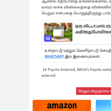
ஆனால் எதிர்பாராத காரணங்களால், ஏவு
வாரம் சைக் விண்கலத்தை விண்ணில் 
பெறும் என்பதை பொறுத்திருந்து பார்
ஒரு லிட்டர் பால் ர
அதிர்ந்துபோவீர்கள
உள்நாட்டு மற்றும் வெளிநாட்டு செ
WHATSAPP
இல் இணையுங்கள்.
16 Psyche Asteroid, NASA’s Psyche metal
asteroid
மேலும் விஞ்ஞானம் ச