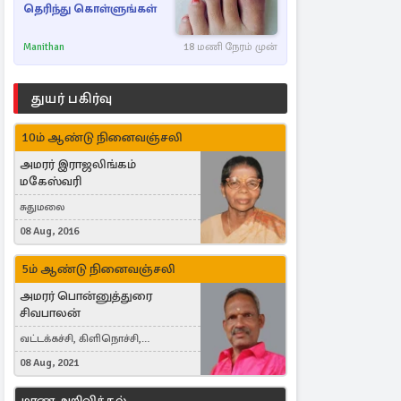
தெரிந்து கொள்ளுங்கள்
Manithan
18 மணி நேரம் முன்
துயர் பகிர்வு
10ம் ஆண்டு நினைவஞ்சலி
அமரர் இராஜலிங்கம்
மகேஸ்வரி
சுதுமலை
08 Aug, 2016
5ம் ஆண்டு நினைவஞ்சலி
அமரர் பொன்னுத்துரை
சிவபாலன்
வட்டக்கச்சி, கிளிநொச்சி,
வட்டக்கச்சி இராமநாதபுரம்
08 Aug, 2021
மரண அறிவித்தல்