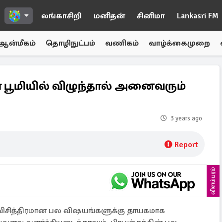
லங்காசிறி
மனிதன்
சினிமா
Lankasri FM
ஆன்மீகம்
தொழிநுட்பம்
வணிகம்
வாழ்க்கைமுறை
ள் பூமியில் விழுந்தால் அனைவரும்
3 years ago
Report
விளம்பரம்
விசித்திரமான பல விஷயங்களுக்கு தாயகமாக