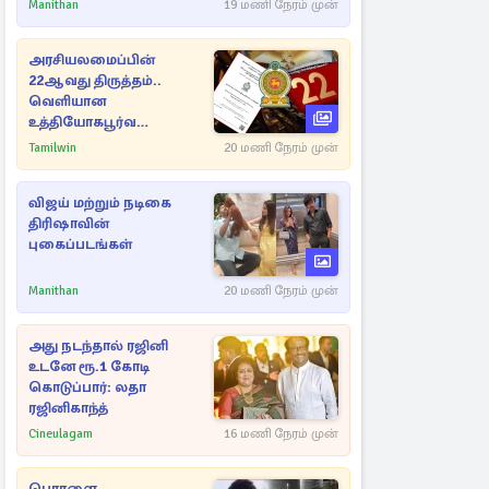
Manithan
19 மணி நேரம் முன்
அரசியலமைப்பின்
22ஆவது திருத்தம்..
வெளியான
உத்தியோகபூர்வ
அறிவிப்பு!
Tamilwin
20 மணி நேரம் முன்
விஜய் மற்றும் நடிகை
திரிஷாவின்
புகைப்படங்கள்
Manithan
20 மணி நேரம் முன்
அது நடந்தால் ரஜினி
உடனே ரூ.1 கோடி
கொடுப்பார்: லதா
ரஜினிகாந்த்
Cineulagam
16 மணி நேரம் முன்