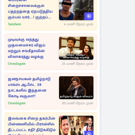
பொரளை
சிறைச்சாலைக்குள்
பதற்றத்தை ஏற்படுத்திய
கும்பல் யார்...! குற்றப்
பின்னணி தொடர்பில்
Tamilwin
4 மணி நேரம் முன்
அதிர்ச்சித் தகவல்கள்
முடிவுக்கு வந்தது
முதலமைச்சர் விஜய்
மற்றும் சங்கீதாவின்
விவாகரத்து வழக்கு
Cineulagam
21 மணி நேரம் முன்
ஜனநாயகன் தமிழ்நாடு
பாக்ஸ் ஆபீஸ்.. 16
நாட்களில் இத்தனை
கோடி வசூலா!!
Cineulagam
20 மணி நேரம் முன்
இலங்கை சிறை தகர்பின்
பின்னணியில் பிரான்சில்
தீட்டப்பட்ட சதி! திடுக்கிடும்