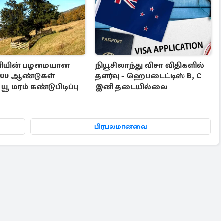
னியின் பழமையான
நியூசிலாந்து விசா விதிகளில்
1100 ஆண்டுகள்
தளர்வு - ஹெபடைட்டிஸ் B, C
யூ மரம் கண்டுபிடிப்பு
இனி தடையில்லை
பிரபலமானவை