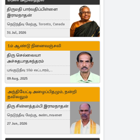
திருமதி பார்வதிப்பிள்ளை
இராமநாதன்
நெடுந்தீவு மேற்கு, Toronto, Canada
31 Jul, 2026
1ம் ஆண்டு நினைவஞ்சலி
திரு செல்லையா
அச்சுதபாதசுந்தரம்
புங்குடுதீவு 10ம் வட்டாரம்,
கொள்ளுப்பிட்டி
09 Aug, 2025
அந்தியேட்டி அழைப்பிதழும், நன்றி
நவிலலும்
திரு சின்னத்தம்பி இராமநாதன்
நெடுந்தீவு மேற்கு, கண்டாவளை
27 Jun, 2026