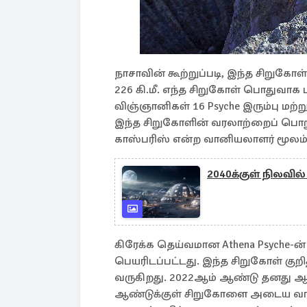
நாசாவின் கூற்றுப்படி, இந்த சிறுகோள
226 கி.மீ. எந்த சிறுகோள் பொதுவாக
விஞ்ஞானிகள் 16 Psyche இரும்பு மற்று
இந்த சிறுகோளின் வரலாற்றைப் பொறுத
காஸ்பரிஸ் என்ற வானியலாளர் மூலம் க
2040க்குள் நிலவில
கிரேக்க தெய்வமான Athena Psyche-ன
பெயரிடப்பட்டது. இந்த சிறுகோள் குற
வருகிறது. 2022ஆம் ஆண்டு தனது ஆர
ஆண்டுக்குள் சிறுகோளை அடைய வாய்