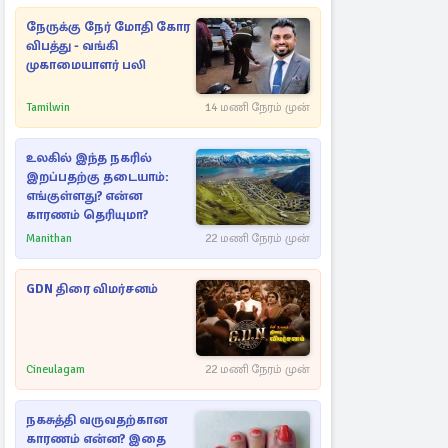
நேருக்கு நேர் மோதி கோர
விபத்து - வங்கி
முகாமையாளர் பலி
Tamilwin
14 மணி நேரம் முன்
உலகில் இந்த நகரில்
இறப்பதற்கு தடையாம்:
எங்குள்ளது? என்ன
காரணம் தெரியுமா?
Manithan
22 மணி நேரம் முன்
GDN திரை விமர்சனம்
Cineulagam
22 மணி நேரம் முன்
நகசுத்தி வருவதற்கான
காரணம் என்ன? இதை