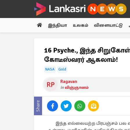
இந்தியா
உலகம்
விளையாட்டு
16 Psyche., இந்த சிறுகோ
கோடீஸ்வரர் ஆகலாம்!
NASA
Gold
Ragavan
in
விஞ்ஞானம்
Share
இந்த எல்லையற்ற பிரபஞ்சம் பல 