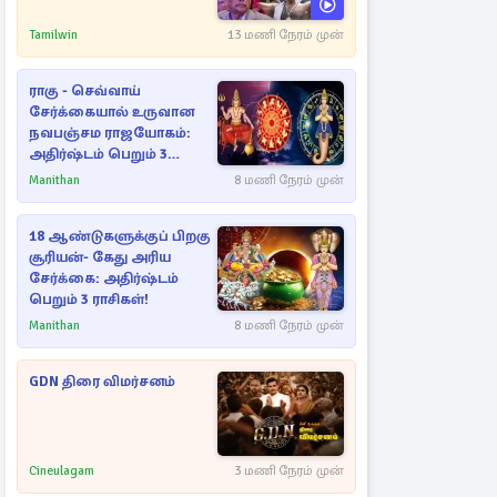
Tamilwin
13 மணி நேரம் முன்
ராகு - செவ்வாய்
சேர்க்கையால் உருவான
நவபஞ்சம ராஜயோகம்:
அதிர்ஷ்டம் பெறும் 3
ராசிகள்!
Manithan
8 மணி நேரம் முன்
18 ஆண்டுகளுக்குப் பிறகு
சூரியன்- கேது அரிய
சேர்க்கை: அதிர்ஷ்டம்
பெறும் 3 ராசிகள்!
Manithan
8 மணி நேரம் முன்
GDN திரை விமர்சனம்
Cineulagam
3 மணி நேரம் முன்