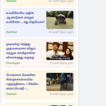
Tamilwin
14 மணி நேரம் முன்
உலகிலேயே அதிக
ஆண்டுகள் வாழும்
உயிரினம்.., எது தெரியுமா?
Manithan
20 மணி நேரம் முன்
முடிவுக்கு வந்தது
முதலமைச்சர் விஜய்
மற்றும் சங்கீதாவின்
விவாகரத்து வழக்கு
Cineulagam
3 மணி நேரம் முன்
பொரளை மெகசின்
சிறைச்சாலையில்
பதற்றநிலை..! சிக்கிய
மர்மப்பொதி -
பின்னணியில் வெளியான
Tamilwin
8 மணி நேரம் முன்
காரணம்