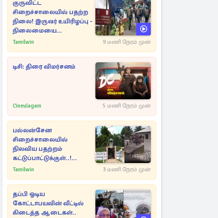
குருவிட்ட
சிறைச்சாலையில் பதற்ற
நிலை! இருவர் உயிரிழப்பு -
நிலைமையை
கட்டுப்படுத்த பொலிஸார்
Tamilwin
9 மணி நேரம் முன்
கண்ணீர்புகை பிரயோகம்
டிசி: திரை விமர்சனம்
Cineulagam
5 மணி நேரம் முன்
பல்லன்சேன
சிறைச்சாலையில்
நிலவிய பதற்றம்
கட்டுப்பாட்டுக்குள்..!
அதிரடியாக களமிறங்கிய
Tamilwin
3 மணி நேரம் முன்
அதிகாரிகள்
தப்பி ஓடிய
கோட்டாபயவின் வீட்டில்
கிடைத்த ஆடைகள்..