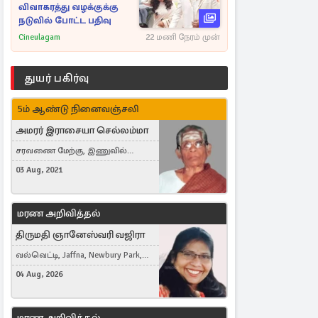
விவாகரத்து வழக்குக்கு
நடுவில் போட்ட பதிவு
Cineulagam
22 மணி நேரம் முன்
துயர் பகிர்வு
5ம் ஆண்டு நினைவஞ்சலி
அமரர் இராசையா செல்லம்மா
சரவணை மேற்கு, இணுவில்
கிழக்கு
03 Aug, 2021
மரண அறிவித்தல்
திருமதி ஞானேஸ்வரி வஜிரா
வல்வெட்டி, Jaffna, Newbury Park,
United Kingdom
04 Aug, 2026
மரண அறிவித்தல்