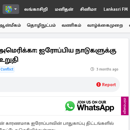
லங்காசிறி
மனிதன்
சினிமா
Lankasri FM
ஆன்மீகம்
தொழிநுட்பம்
வணிகம்
வாழ்க்கைமுறை
 அமெரிக்கா: ஐரோப்பிய நாடுகளுக்கு
உறுதி
 Conflict
3 months ago
Report
விளம்பரம்
 காரணமாக ஐரோப்பாவின் பாதுகாப்பு திட்டங்களில்