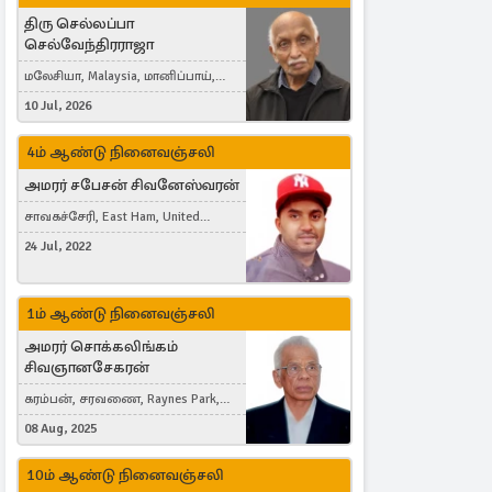
திரு செல்லப்பா
செல்வேந்திரராஜா
மலேசியா, Malaysia, மானிப்பாய்,
Duisburg, Germany, London, United
10 Jul, 2026
Kingdom
4ம் ஆண்டு நினைவஞ்சலி
அமரர் சபேசன் சிவனேஸ்வரன்
சாவகச்சேரி, East Ham, United
Kingdom
24 Jul, 2022
1ம் ஆண்டு நினைவஞ்சலி
அமரர் சொக்கலிங்கம்
சிவஞானசேகரன்
கரம்பன், சரவணை, Raynes Park,
London, United Kingdom
08 Aug, 2025
10ம் ஆண்டு நினைவஞ்சலி