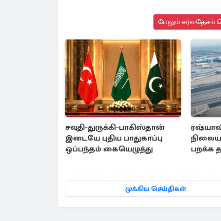
மேலும் சர்வதேசம் ச
சவுதி-துருக்கி-பாகிஸ்தான்
ரஷ்யாவ
இடையே புதிய பாதுகாப்பு
நிலையத
ஒப்பந்தம் கையெழுத்து
பறக்க த
உக்ரைன்
முக்கிய செய்திகள்