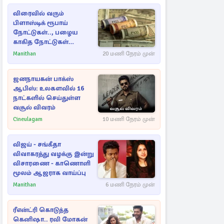
விரைவில் வரும்
பிளாஸ்டிக் ரூபாய்
நோட்டுகள்.., பழைய
காகித நோட்டுகள்
செல்லுமா?
Manithan
20 மணி நேரம் முன்
ஜனநாயகன் பாக்ஸ்
ஆபிஸ்: உலகளவில் 16
நாட்களில் செய்துள்ள
வசூல் விவரம்
Cineulagam
10 மணி நேரம் முன்
விஜய் - சங்கீதா
விவாகரத்து வழக்கு இன்று
விசாரணை - காணொளி
மூலம் ஆஜராக வாய்ப்பு
Manithan
6 மணி நேரம் முன்
ரீஎன்ட்ரி கொடுத்த
கெனிஷா.. ரவி மோகன்