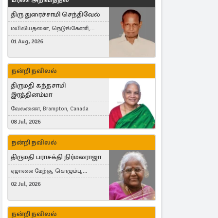
திரு துரைச்சாமி செந்திவேல்
மயிலியதனை, நெடுங்கேணி,
கம்பர்மலை
01 Aug, 2026
நன்றி நவிலல்
திருமதி கந்தசாமி
இரத்தினம்மா
வேலணை, Brampton, Canada
08 Jul, 2026
நன்றி நவிலல்
திருமதி பராசக்தி நிர்மலராஜா
ஏழாலை மேற்கு, கொழும்பு,
தங்காலை, London, United Kingdom
02 Jul, 2026
நன்றி நவிலல்