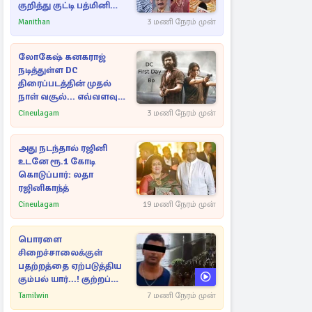
குறித்து குட்டி பத்மினி
பரபரப்பு பேட்டி
Manithan
3 மணி நேரம் முன்
லோகேஷ் கனகராஜ்
நடித்துள்ள DC
திரைப்படத்தின் முதல்
நாள் வசூல்... எவ்வளவு
தெரியுமா?
Cineulagam
3 மணி நேரம் முன்
அது நடந்தால் ரஜினி
உடனே ரூ.1 கோடி
கொடுப்பார்: லதா
ரஜினிகாந்த்
Cineulagam
19 மணி நேரம் முன்
பொரளை
சிறைச்சாலைக்குள்
பதற்றத்தை ஏற்படுத்திய
கும்பல் யார்...! குற்றப்
பின்னணி தொடர்பில்
Tamilwin
7 மணி நேரம் முன்
அதிர்ச்சித் தகவல்கள்