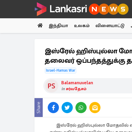
இந்தியா
உலகம்
விளையாட்டு
இஸ்ரேல் ஹிஸ்புல்லா மோதலி
தலைவர் ஒப்பந்தத்துக்கு த
Israel-Hamas War
Balamanuvelan
in
சர்வதேசம்
Share
இஸ்ரேல் ஹிஸ்புல்லா மோதலில் எதிர்