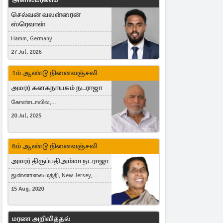
செல்வன் வலன்ரைன்
ஸ்ரெவான்
Hamm, Germany
27 Jul, 2026
1ம் ஆண்டு நினைவஞ்சலி
அமரர் கனகநாயகம் நடராஜா
கோண்டாவில்,
புன்னாலைக்கட்டுவன், சவுதி
20 Jul, 2025
அரேபியா, Saudi Arabia, ஜேர்மனி,
Germany, Brampton, Canada
6ம் ஆண்டு நினைவஞ்சலி
அமரர் திருப்பதிஅம்மா நடராஜா
துன்னாலை மத்தி, New Jersey,
United States, Toronto, Canada
15 Aug, 2020
மரண அறிவித்தல்