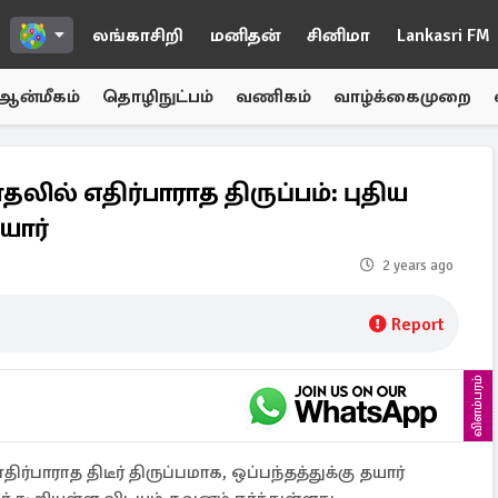
லங்காசிறி
மனிதன்
சினிமா
Lankasri FM
ஆன்மீகம்
தொழிநுட்பம்
வணிகம்
வாழ்க்கைமுறை
ல் எதிர்பாராத திருப்பம்: புதிய
யார்
2 years ago
Report
விளம்பரம்
பாராத திடீர் திருப்பமாக, ஒப்பந்தத்துக்கு தயார்