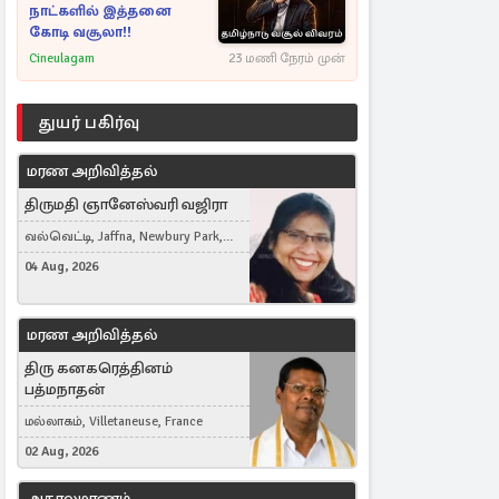
நாட்களில் இத்தனை
கோடி வசூலா!!
Cineulagam
23 மணி நேரம் முன்
துயர் பகிர்வு
மரண அறிவித்தல்
திருமதி ஞானேஸ்வரி வஜிரா
வல்வெட்டி, Jaffna, Newbury Park,
United Kingdom
04 Aug, 2026
மரண அறிவித்தல்
திரு கனகரெத்தினம்
பத்மநாதன்
மல்லாகம், Villetaneuse, France
02 Aug, 2026
அகாலமரணம்