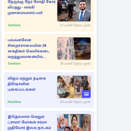
நேருக்கு நேர் மோதி கோர
விபத்து - வங்கி
முகாமையாளர் பலி
Tamilwin
17 மணி நேரம் முன்
பல்லன்சேன
சிறைச்சாலையின் 28
கைதிகள் வெலிக்கடை
மருத்துவமனையில்
அனுமதி
Tamilwin
20 மணி நேரம் முன்
விஜய் மற்றும் நடிகை
திரிஷாவின்
புகைப்படங்கள்
Manithan
23 மணி நேரம் முன்
இதெல்லாம் வெறும்
ட்ராமா! மோகன் சர்மா
முதியோர் இல்ல நாடகம்