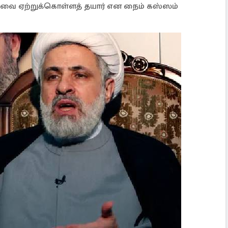
டிவை ஏற்றுக்கொள்ளத் தயார் என நைம் கஸ்ஸம்