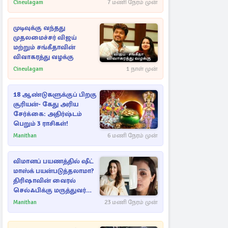
பாக்ஸ் ஆபிஸ்
Cineulagam
7 மணி நேரம் முன்
முடிவுக்கு வந்தது
முதலமைச்சர் விஜய்
மற்றும் சங்கீதாவின்
விவாகரத்து வழக்கு
Cineulagam
1 நாள் முன்
18 ஆண்டுகளுக்குப் பிறகு
சூரியன்- கேது அரிய
சேர்க்கை: அதிர்ஷ்டம்
பெறும் 3 ராசிகள்!
Manithan
6 மணி நேரம் முன்
விமானப் பயணத்தில் ஷீட்
மாஸ்க் பயன்படுத்தலாமா?
திரிஷாவின் வைரல்
செல்ஃபிக்கு மருத்துவர்
விளக்கம்
Manithan
23 மணி நேரம் முன்