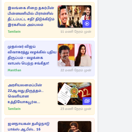
இலங்கை சிறை தகர்பின்
பின்னணியில் பிரான்சில்
தீட்டப்பட்ட சதி! திடுக்கிடும்
இரகசியம் அம்பலம்
Tamilwin
11 மணி நேரம் முன்
முதல்வர் விஜய்
விவாகரத்து வழக்கில் புதிய
திருப்பம் - வழக்கை
வாபஸ் பெற்ற சங்கீதா!
Manithan
22 மணி நேரம் முன்
அரசியலமைப்பின்
22ஆவது திருத்தம்..
வெளியான
உத்தியோகபூர்வ
அறிவிப்பு!
Tamilwin
23 மணி நேரம் முன்
ஜனநாயகன் தமிழ்நாடு
பாக்ஸ் ஆபீஸ்.. 16