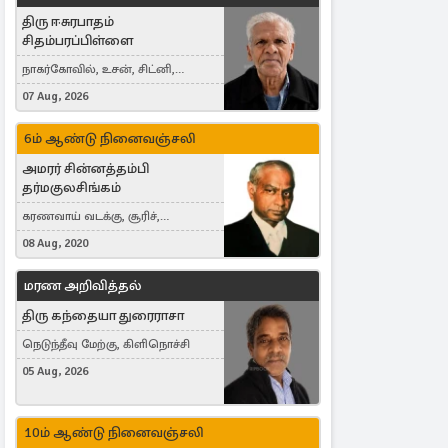
திரு ஈசுரபாதம்
சிதம்பரப்பிள்ளை
நாகர்கோவில், உசன், சிட்னி,
Australia
07 Aug, 2026
6ம் ஆண்டு நினைவஞ்சலி
அமரர் சின்னத்தம்பி
தர்மகுலசிங்கம்
கரணவாய் வடக்கு, சூரிச்,
Switzerland
08 Aug, 2020
மரண அறிவித்தல்
திரு கந்தையா துரைராசா
நெடுந்தீவு மேற்கு, கிளிநொச்சி
05 Aug, 2026
10ம் ஆண்டு நினைவஞ்சலி