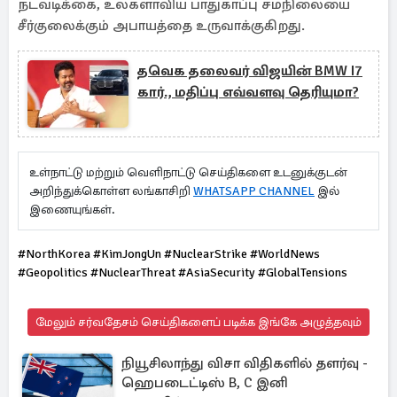
நடவடிக்கை, உலகளாவிய பாதுகாப்பு சமநிலையை
சீர்குலைக்கும் அபாயத்தை உருவாக்குகிறது.
தவெக தலைவர் விஜயின் BMW I7
கார்., மதிப்பு எவ்வளவு தெரியுமா?
உள்நாட்டு மற்றும் வெளிநாட்டு செய்திகளை உடனுக்குடன்
அறிந்துக்கொள்ள லங்காசிறி
WHATSAPP CHANNEL
இல்
இணையுங்கள்.
#NorthKorea #KimJongUn #NuclearStrike #WorldNews
#Geopolitics #NuclearThreat #AsiaSecurity #GlobalTensions
மேலும் சர்வதேசம் செய்திகளைப் படிக்க இங்கே அழுத்தவும்
நியூசிலாந்து விசா விதிகளில் தளர்வு -
ஹெபடைட்டிஸ் B, C இனி