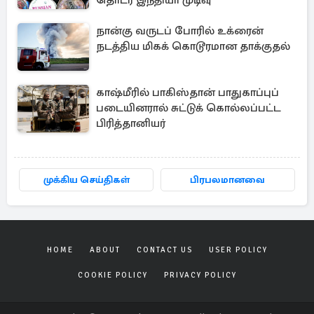
தொடர இந்தியா முடிவு
நான்கு வருடப் போரில் உக்ரைன்
நடத்திய மிகக் கொடூரமான தாக்குதல்
காஷ்மீரில் பாகிஸ்தான் பாதுகாப்புப்
படையினரால் சுட்டுக் கொல்லப்பட்ட
பிரித்தானியர்
முக்கிய செய்திகள்
பிரபலமானவை
HOME
ABOUT
CONTACT US
USER POLICY
COOKIE POLICY
PRIVACY POLICY