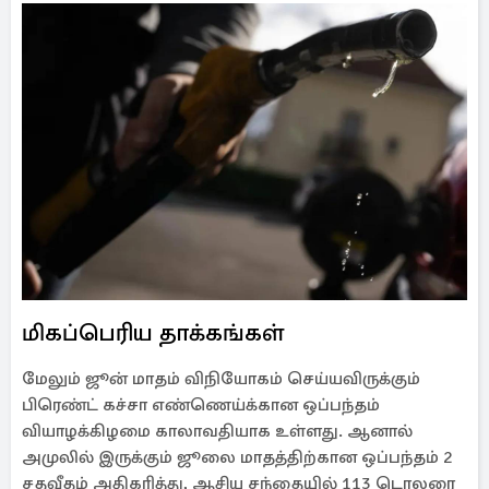
மிகப்பெரிய தாக்கங்கள்
மேலும் ஜூன் மாதம் விநியோகம் செய்யவிருக்கும்
பிரெண்ட் கச்சா எண்ணெய்க்கான ஒப்பந்தம்
வியாழக்கிழமை காலாவதியாக உள்ளது. ஆனால்
அமுலில் இருக்கும் ஜூலை மாதத்திற்கான ஒப்பந்தம் 2
சதவீதம் அதிகரித்து, ஆசிய சந்தையில் 113 டொலரை