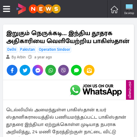
Desktop
இறுகும் நெருக்கடி... இந்திய தூதரக
அதிகாரியை வெளியேற்றிய பாகிஸ்தான்
Delhi
Pakistan
Operation Sindoor
By Arbin
a year ago
விளம்பரம்
டெல்லியில் அமைந்துள்ள பாகிஸ்தான் உயர்
ஸ்தானிகராலயத்தில் பணியமர்த்தப்பட்ட பாகிஸ்தான்
தூதரை இந்தியா ஏற்றுக்கொள்ள முடியாத நபராக
அறிவித்து, 24 மணி நேரத்திற்குள் நாட்டை விட்டு