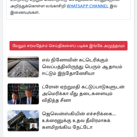
அறிந்துக்கொள்ள லங்காசிறி
WHATSAPP CHANNEL
இல்
இணையுங்கள்.
மேலும் சர்வதேசம் செய்திகளைப் படிக்க இங்கே அழுத்தவும்
எல் நினோவின் சுட்டெரிக்கும்
வெப்பத்திலிருந்து பெரும் ஆதாயம்
ஈட்டும் இந்தோனேசியா
ட்ரோன் ஏற்றுமதி கட்டுப்பாடுகளுடன்
அமெரிக்கா மீது தடைகளையும்
விதித்த சீனா
ஜெலென்ஸ்கியின் எச்சரிக்கை...
உக்ரைனுக்கு உதவ தீவிரமாகக்
களமிறங்கிய நேட்டோ