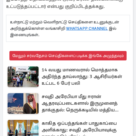
உட்படுத்தப்பட்டார் என்பது குறிப்பிடத்தக்கது.
உள்நாட்டு மற்றும் வெளிநாட்டு செய்திகளை உடனுக்குடன்
அறிந்துக்கொள்ள லங்காசிறி
WHATSAPP CHANNEL
இல்
இணையுங்கள்.
மேலும் சர்வதேசம் செய்திகளைப் படிக்க இங்கே அழுத்தவும்
14 வயது மாணவரால் மொத்தமாக
அதிர்ந்த தாய்லாந்து: 3 ஆசிரியர்கள்
உட்பட 6 பேர் பலி
சவுதி அரேபியா மீது ஈரான்
ஆதரவுப்படைகளால் இருமுனைத்
தாக்குதல்: நெருக்கடியில் மத்திய
கிழக்கு
காகித ஒப்பந்தங்கள் பாதுகாப்பை
அளிக்காது: சவுதி அரேபியாவுக்கு