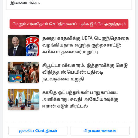
இணையுங்கள்.
மேலும் சர்வதேசம் செய்திகளைப் படிக்க இங்கே அழுத்தவும்
தனது காதலிக்கு UEFA பெருந்தொகை
வழங்கியதாக எழுந்த குற்றச்சாட்டு:
ஃபிஃபா தலைவர் மறுப்பு
சியூட்டா விவகாரம்: இத்தாலிக்கு கெடு
விதித்த ஸ்பெயின்: பதிலடி
நடவடிக்கை உறுதி
காகித ஒப்பந்தங்கள் பாதுகாப்பை
அளிக்காது: சவுதி அரேபியாவுக்கு
ஈரான் கடும் மிரட்டல்
முக்கிய செய்திகள்
பிரபலமானவை