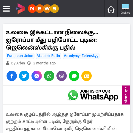
Desktop
உலகை இக்கட்டான நிலைக்கு...
ஐரோப்பா மீது பழிபோட்ட புடின்:
ஜெலென்ஸ்கிக்கு பதில்
European Union
Vladimir Putin
Volodymyr Zelenskyy
By Arbin
2 months ago
விளம்பரம்
உலகை குழப்பத்தில் ஆழ்த்த ஐரோப்பா முயற்சிப்பதாக
குற்றம் சாட்டியுள்ள புடின், நேருக்கு நேர்
சந்திப்பதற்கான வோலோடிமிர் ஜெலென்ஸ்கியின்