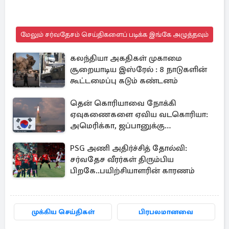
மேலும் சர்வதேசம் செய்திகளைப் படிக்க இங்கே அழுத்தவும்
கலந்தியா அகதிகள் முகாமை
சூறையாடிய இஸ்ரேல் : 8 நாடுகளின்
கூட்டமைப்பு கடும் கண்டனம்
தென் கொரியாவை நோக்கி
ஏவுகணைகளை ஏவிய வடகொரியா:
அமெரிக்கா, ஜப்பானுக்கு
அனுப்பப்பட்ட தகவல்
PSG அணி அதிர்ச்சித் தோல்வி:
சர்வதேச வீரர்கள் திரும்பிய
பிறகே..பயிற்சியாளரின் காரணம்
முக்கிய செய்திகள்
பிரபலமானவை