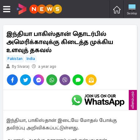
Desktop
இந்தியா பாகிஸ்தான் தொடர்பில்
அமெரிக்காவுக்கு கிடைத்த முக்கிய
உளவுத் தகவல்
Pakistan
India
By Sivaraj
a year ago
விளம்பரம்
இந்தியா, பாகிஸ்தான் இடையே மோதல் போக்கு
தவிர்ப்பு அறிவிக்கப்பட்டுள்ளது.