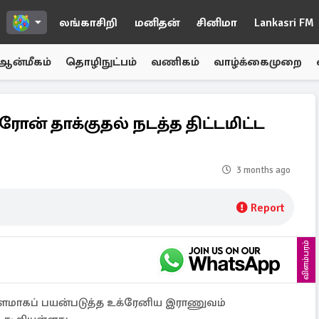
லங்காசிறி
மனிதன்
சினிமா
Lankasri FM
ஆன்மீகம்
தொழிநுட்பம்
வணிகம்
வாழ்க்கைமுறை
ரோன் தாக்குதல் நடத்த திட்டமிட்ட
3 months ago
Report
விளம்பரம்
தளமாகப் பயன்படுத்த உக்ரேனிய இராணுவம்