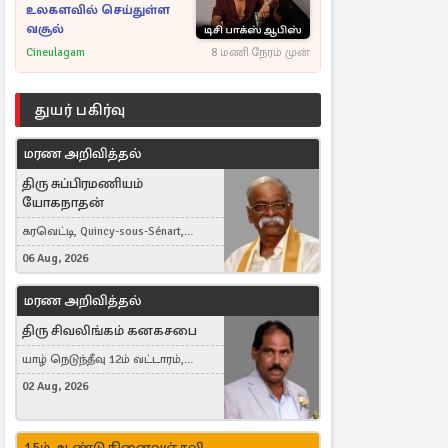
உலகளவில் செய்துள்ள
வசூல்
Cineulagam
8 மணி நேரம் முன்
துயர் பகிர்வு
மரண அறிவித்தல்
திரு சுப்பிரமணியம்
யோகநாதன்
கரவெட்டி, Quincy-sous-Sénart,
France
06 Aug, 2026
மரண அறிவித்தல்
திரு சிவலிங்கம் கனகசபை
யாழ் நெடுந்தீவு 12ம் வட்டாரம்,
Jaffna, நயினாதீவு, London, United
02 Aug, 2026
Kingdom
15ம் ஆண்டு நினைவஞ்சலி