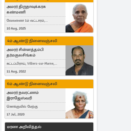
அமரர் திருநாவுக்கரசு
கண்மணி
வேலணை 1ம் வட்டாரம்,
மண்கும்பான் மேற்கு, Liestal,
10 Aug, 2025
Switzerland
4ம் ஆண்டு நினைவஞ்சலி
அமரர் சின்னத்தம்பி
தர்மகுலசிங்கம்
கட்டப்பிராய், Villiers-sur-Marne,
France
11 Aug, 2022
6ம் ஆண்டு நினைவஞ்சலி
அமரர் நவரட்ணம்
இராஜேஸ்வரி
கொக்குவில் மேற்கு
17 Jul, 2020
மரண அறிவித்தல்