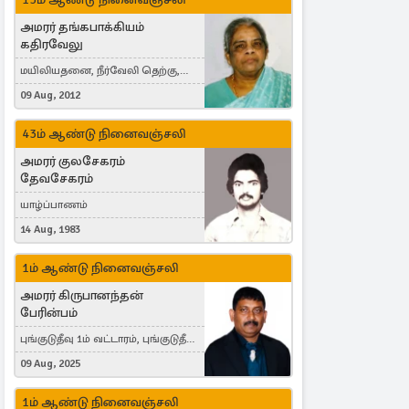
அமரர் தங்கபாக்கியம்
கதிரவேலு
மயிலியதனை, நீர்வேலி தெற்கு,
Herning, Denmark
09 Aug, 2012
43ம் ஆண்டு நினைவஞ்சலி
அமரர் குலசேகரம்
தேவசேகரம்
யாழ்ப்பாணம்
14 Aug, 1983
1ம் ஆண்டு நினைவஞ்சலி
அமரர் கிருபானந்தன்
பேரின்பம்
புங்குடுதீவு 1ம் வட்டாரம், புங்குடுதீவு,
India, Lausanne, Switzerland
09 Aug, 2025
1ம் ஆண்டு நினைவஞ்சலி