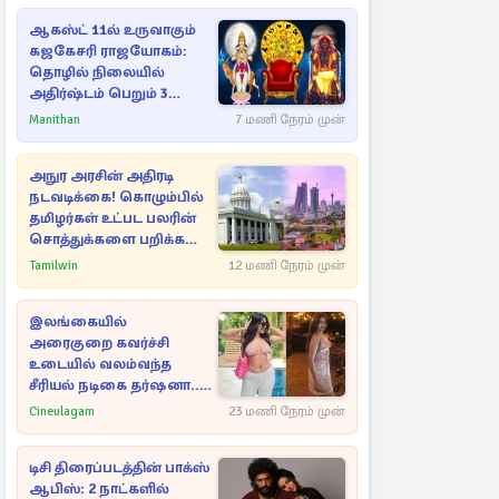
ஆகஸ்ட் 11ல் உருவாகும்
கஜகேசரி ராஜயோகம்:
தொழில் நிலையில்
அதிர்ஷ்டம் பெறும் 3
ராசிகள்!
Manithan
7 மணி நேரம் முன்
அநுர அரசின் அதிரடி
நடவடிக்கை! கொழும்பில்
தமிழர்கள் உட்பட பலரின்
சொத்துக்களை பறிக்க
நடவடிக்கை
Tamilwin
12 மணி நேரம் முன்
இலங்கையில்
அரைகுறை கவர்ச்சி
உடையில் வலம்வந்த
சீரியல் நடிகை தர்ஷனா...
அவரே வெளியிட்ட
Cineulagam
23 மணி நேரம் முன்
வீடியோ
டிசி திரைப்படத்தின் பாக்ஸ்
ஆபிஸ்: 2 நாட்களில்