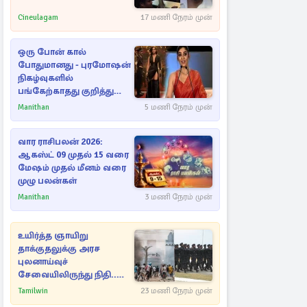
Cineulagam
17 மணி நேரம் முன்
ஒரு போன் கால்
போதுமானது - புரமோஷன்
நிகழ்வுகளில்
பங்கேற்காதது குறித்து
நயன்தாரா ஓபன் டாக்!
Manithan
5 மணி நேரம் முன்
வார ராசிபலன் 2026:
ஆகஸ்ட் 09 முதல் 15 வரை
மேஷம் முதல் மீனம் வரை
முழு பலன்கள்
Manithan
3 மணி நேரம் முன்
உயிர்த்த ஞாயிறு
தாக்குதலுக்கு அரச
புலனாய்வுச்
சேவையிலிருந்து நிதி..
வெளியான அதிர்ச்சி
Tamilwin
23 மணி நேரம் முன்
தகவல்!