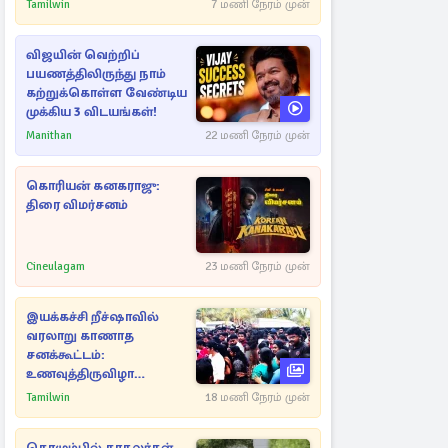
ஆதாரங்களுடன்
Tamilwin
7 மணி நேரம் முன்
நெருங்கும்
புலனாய்வாளர்கள்
விஜயின் வெற்றிப்
பயணத்திலிருந்து நாம்
கற்றுக்கொள்ள வேண்டிய
முக்கிய 3 விடயங்கள்!
Manithan
22 மணி நேரம் முன்
கொரியன் கனகராஜு:
திரை விமர்சனம்
Cineulagam
23 மணி நேரம் முன்
இயக்கச்சி றீச்ஷாவில்
வரலாறு காணாத
சனக்கூட்டம்:
உணவுத்திருவிழா
இடைநிறுத்தம்
Tamilwin
18 மணி நேரம் முன்