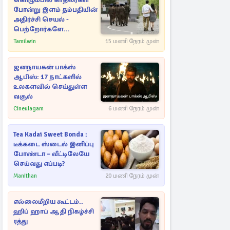
கொழும்பில் காதலர்கள்
போன்று இளம் தம்பதியின்
அதிர்ச்சி செயல் -
பெற்றோர்களே
எச்சரிக்கை
Tamilwin
15 மணி நேரம் முன்
ஜனநாயகன் பாக்ஸ்
ஆபிஸ்: 17 நாட்களில்
உலகளவில் செய்துள்ள
வசூல்
Cineulagam
6 மணி நேரம் முன்
Tea Kadai Sweet Bonda :
டீக்கடை ஸ்டைல் இனிப்பு
போண்டா – வீட்டிலேயே
செய்வது எப்படி?
Manithan
20 மணி நேரம் முன்
எல்லைமீறிய கூட்டம்..
ஹிப் ஹாப் ஆதி நிகழ்ச்சி
ரத்து