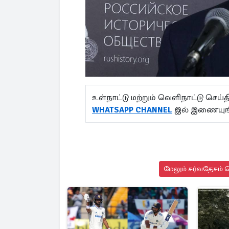
உள்நாட்டு மற்றும் வெளிநாட்டு செ
WHATSAPP CHANNEL
இல் இணையுங்
மேலும் சர்வதேசம் ச