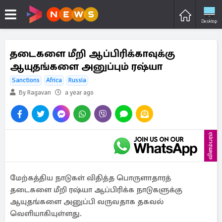
Desktop
தடைகளை மீறி ஆப்பிரிக்காவுக்கு
ஆயுதங்களை அனுப்பும் ரஷ்யா
Sanctions
Africa
Russia
By Ragavan
a year ago
விளம்பரம்
மேற்கத்திய நாடுகள் விதித்த பொருளாதாரத்
தடைகளை மீறி ரஷ்யா ஆப்பிரிக்க நாடுகளுக்கு
ஆயுதங்களை அனுப்பி வருவதாக தகவல்
வெளியாகியுள்ளது.