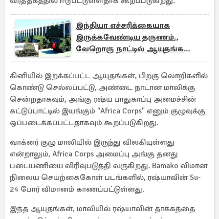
வர்த்தகத்தில் ஈடுபட்டுள்ளதாக கூறப்படுகிறது.
இந்தியா எச்சரிக்கையாக
இருக்கவேண்டிய தருணம்.,
வேறொரு நாட்டில் ஆயுதங்களை
வாங்கும் பாகிஸ்தான்
கினியில் இறக்கப்பட்ட ஆயுதங்கள், பிறகு லொறிகளில்
கொண்டு செல்லப்பட்டு, அண்டை நாடான மாலிக்கு
சென்றதாகவும், அங்கு ரஷ்ய பாதுகாப்பு அமைச்சின்
கட்டுப்பாட்டில் இயங்கும் "Africa Corps" எனும் குழுவுக்கு
ஒப்படைக்கப்பட்டதாகவும் கூறப்படுகிறது.
வாக்னர் குழு மாலியில் இருந்து விலகியுள்ளது
என்றாலும், Africa Corps அமைப்பு அங்கு தனது
படையணியை விரிவுபடுத்தி வருகிறது. Bamako விமான
நிலைய செயற்கைகோள் படங்களில், ரஷ்யாவின் Su-
24 போர் விமானம் காணப்பட்டுள்ளது.
இந்த ஆயுதங்கள், மாலியில் ரஷ்யாவின் தாக்கத்தை