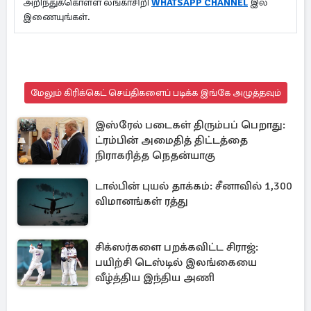
அறிந்துக்கொள்ள லங்காசிறி
WHATSAPP CHANNEL
இல்
இணையுங்கள்.
மேலும் கிரிக்கெட் செய்திகளைப் படிக்க இங்கே அழுத்தவும்
இஸ்ரேல் படைகள் திரும்பப் பெறாது:
ட்ரம்பின் அமைதித் திட்டத்தை
நிராகரித்த நெதன்யாகு
டால்பின் புயல் தாக்கம்: சீனாவில் 1,300
விமானங்கள் ரத்து
சிக்ஸர்களை பறக்கவிட்ட சிராஜ்:
பயிற்சி டெஸ்டில் இலங்கையை
வீழ்த்திய இந்திய அணி