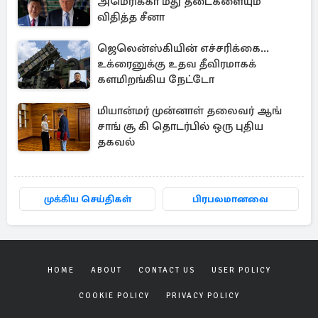
அமெரிக்கா மீது தடைகளையும்
விதித்த சீனா
ஜெலென்ஸ்கியின் எச்சரிக்கை...
உக்ரைனுக்கு உதவ தீவிரமாகக்
களமிறங்கிய நேட்டோ
மியான்மர் முன்னாள் தலைவர் ஆங்
சாங் சூ கி தொடர்பில் ஒரு புதிய
தகவல்
முக்கிய செய்திகள்
பிரபலமானவை
HOME
ABOUT
CONTACT US
USER POLICY
COOKIE POLICY
PRIVACY POLICY