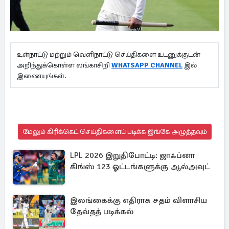
உள்நாட்டு மற்றும் வெளிநாட்டு செய்திகளை உடனுக்குடன்
அறிந்துக்கொள்ள லங்காசிறி
WHATSAPP CHANNEL
இல்
இணையுங்கள்.
மேலும் கிரிக்கெட் செய்திகளைப் படிக்க இங்கே அழுத்தவும்
LPL 2026 இறுதிபோட்டி: ஜாஃப்னா
கிங்ஸ் 123 ஓட்டங்களுக்கு ஆல்அவுட்
இலங்கைக்கு எதிராக சதம் விளாசிய
தேவ்தத் படிக்கல்