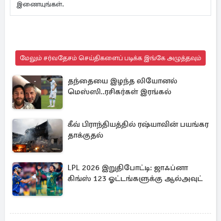
இணையுங்கள்.
மேலும் சர்வதேசம் செய்திகளைப் படிக்க இங்கே அழுத்தவும்
தந்தையை இழந்த லியோனல்
மெஸ்ஸி..ரசிகர்கள் இரங்கல்
கீவ் பிராந்தியத்தில் ரஷ்யாவின் பயங்கர
தாக்குதல்
LPL 2026 இறுதிபோட்டி: ஜாஃப்னா
கிங்ஸ் 123 ஓட்டங்களுக்கு ஆல்அவுட்