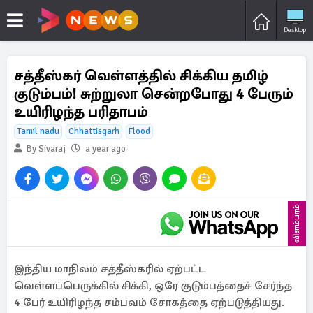
Desktop
சத்தீஸ்கர் வெள்ளத்தில் சிக்கிய தமிழ்
குடும்பம்! சுற்றுலா சென்றபோது 4 பேரும்
உயிரிழந்த பரிதாபம்
Tamil nadu
Chhattisgarh
Flood
By Sivaraj
a year ago
விளம்பரம்
இந்திய மாநிலம் சத்தீஸ்கரில் ஏற்பட்ட
வெள்ளப்பெருக்கில் சிக்கி, ஒரே குடும்பத்தைச் சேர்ந்த
4 பேர் உயிரிழந்த சம்பவம் சோகத்தை ஏற்படுத்தியது.