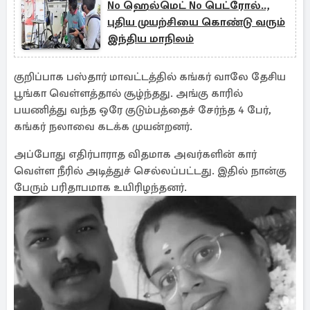
No ஹெல்மெட் No பெட்ரோல்..,
புதிய முயற்சியை கொண்டு வரும்
இந்திய மாநிலம்
குறிப்பாக பஸ்தார் மாவட்டத்தில் கங்கர் வாலே தேசிய
பூங்கா வெள்ளத்தால் சூழ்ந்தது. அங்கு காரில்
பயணித்து வந்த ஒரே குடும்பத்தைச் சேர்ந்த 4 பேர்,
கங்கர் நலாவை கடக்க முயன்றனர்.
அப்போது எதிர்பாராத விதமாக அவர்களின் கார்
வெள்ள நீரில் அடித்துச் செல்லப்பட்டது. இதில் நான்கு
பேரும் பரிதாபமாக உயிரிழந்தனர்.