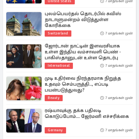
United States
7 மாதங்கள் முன்
புலம்பெயர்தல் தொடர்பில் சுவிஸ்
நாடாளுமன்றம் விடுத்துள்ள
கோரிக்கை
Switzerland
7 மாதங்கள் முன்
ஜோர்டான் நாட்டின் இளவரசியாக
உள்ள இந்திய வம்சாவளி பெண் -
பாகிஸ்தானுடன் உள்ள தொடர்பு
International
7 மாதங்கள் முன்
முடி உதிர்வை நிரந்தரமாக நிறுத்த
உதவும் செம்பருத்தி.., எப்படி
பயன்படுத்துவது?
Beauty
7 மாதங்கள் முன்
ரஷ்யாவுக்கு தக்க பதிலடி
கொடுப்போம்... ஜேர்மனி எச்சரிக்கை
Germany
7 மாதங்கள் முன்