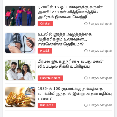
டி20யில் 13 ஓட்டங்களுக்கு சுருண்ட
அணி! 238 ரன் வித்தியாசத்தில்
அமீரகம் இமாலய வெற்றி
Cricket
7 மாதங்கள் முன்
உடலில் இரத்த அழுத்தத்தை
அதிகரிக்கும் உணவுகள்..,
என்னென்ன தெரியுமா?
Health
7 மாதங்கள் முன்
பிரபல இயக்குநரின் 4 வயது மகன்
லிஃப்ட்டில் சிக்கி உயிரிழப்பு
Entertainment
7 மாதங்கள் முன்
1985-ல் 100 ரூபாய்க்கு தங்கத்தை
வாங்கியிருந்தால் இன்று அதன் மதிப்பு
என்ன?
Business
7 மாதங்கள் முன்