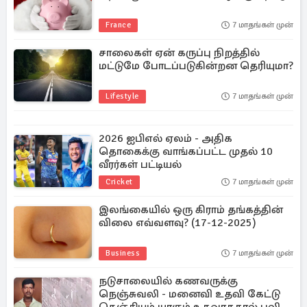
France
7 மாதங்கள் முன்
சாலைகள் ஏன் கருப்பு நிறத்தில்
மட்டுமே போடப்படுகின்றன தெரியுமா?
Lifestyle
7 மாதங்கள் முன்
2026 ஐபிஎல் ஏலம் - அதிக
தொகைக்கு வாங்கப்பட்ட முதல் 10
வீரர்கள் பட்டியல்
Cricket
7 மாதங்கள் முன்
இலங்கையில் ஒரு கிராம் தங்கத்தின்
விலை எவ்வளவு? (17-12-2025)
Business
7 மாதங்கள் முன்
நடுசாலையில் கணவருக்கு
நெஞ்சுவலி - மனைவி உதவி கேட்டு