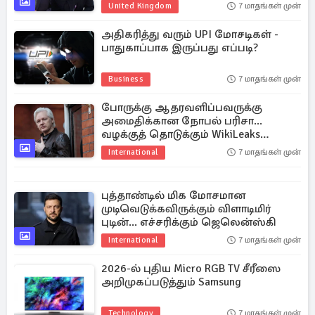
United Kingdom
7 மாதங்கள் முன்
அதிகரித்து வரும் UPI மோசடிகள் -
பாதுகாப்பாக இருப்பது எப்படி?
Business
7 மாதங்கள் முன்
போருக்கு ஆதரவளிப்பவருக்கு
அமைதிக்கான நோபல் பரிசா...
வழக்குத் தொடுக்கும் WikiLeaks
நிறுவனர்
International
7 மாதங்கள் முன்
புத்தாண்டில் மிக மோசமான
முடிவெடுக்கவிருக்கும் விளாடிமிர்
புடின்... எச்சரிக்கும் ஜெலென்ஸ்கி
International
7 மாதங்கள் முன்
2026-ல் புதிய Micro RGB TV சீரீஸை
அறிமுகப்படுத்தும் Samsung
Technology
7 மாதங்கள் முன்