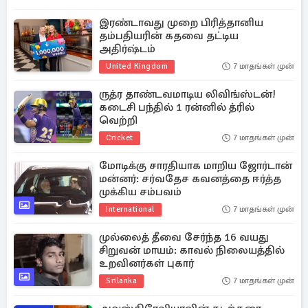
இரண்டாவது முறை பிரித்தானிய
தம்பதியரின் கதவை தட்டிய
அதிர்ஷ்டம்
United Kingdom
7 மாதங்கள் முன்
ருத்ர தாண்டவமாடிய லிவிங்ஸ்டன்!
கடைசி பந்தில் 1 ரன்னில் த்ரில்
வெற்றி
Cricket
7 மாதங்கள் முன்
மோடிக்கு சாரதியாக மாறிய ஜோர்டான்
மன்னர்: சர்வதேச கவனத்தை ஈர்த்த
முக்கிய சம்பவம்
International
7 மாதங்கள் முன்
முல்லைத் தீவை சேர்ந்த 16 வயது
சிறுவன் மாயம்: காவல் நிலையத்தில்
உறவினர்கள் புகார்
Srilanka
7 மாதங்கள் முன்