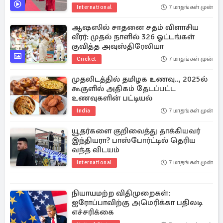
International
7 மாதங்கள் முன்
ஆஷஸில் சாதனை சதம் விளாசிய
வீரர்: முதல் நாளில் 326 ஓட்டங்கள்
குவித்த அவுஸ்திரேலியா
Cricket
7 மாதங்கள் முன்
முதலிடத்தில் தமிழக உணவு.., 2025ல்
கூகுளில் அதிகம் தேடப்பட்ட
உணவுகளின் பட்டியல்
India
7 மாதங்கள் முன்
யூதர்களை குறிவைத்து தாக்கியவர்
இந்தியரா? பாஸ்போர்ட்டில் தெரிய
வந்த விடயம்
International
7 மாதங்கள் முன்
நியாயமற்ற விதிமுறைகள்:
ஐரோப்பாவிற்கு அமெரிக்கா பதிலடி
எச்சரிக்கை