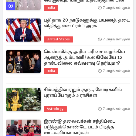
கெஞ்சியும் யாரும் உதவாததால் பலி
India
7 மாதங்கள் முன்
புதிதாக 20 நாடுகளுக்கு பயணத் தடை
விதித்துள்ள ட்ரம்ப் அரசு
United States
7 மாதங்கள் முன்
மெஸ்ஸிக்கு அரிய பரிசை வழங்கிய
ஆனந்த் அம்பானி! உலகிலேயே 12
தான்..விலை எவ்வளவு தெரியுமா?
India
7 மாதங்கள் முன்
சிம்மத்தில் ஏறும் குரு.., கோடிகளில்
புரளப்போகும் 3 ராசிகள்
Astrology
7 மாதங்கள் முன்
இரண்டு தலைவர்கள் சந்திப்பை
படுத்துக்கொண்டே படம் பிடித்த
ஊடகவியலாளர்கள்