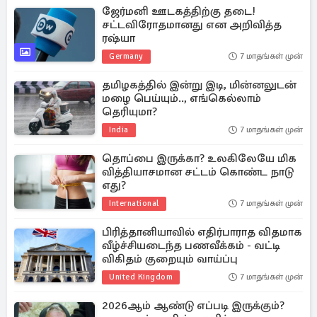
ஜேர்மனி ஊடகத்திற்கு தடை!
சட்டவிரோதமானது என அறிவித்த
ரஷ்யா
Germany
7 மாதங்கள் முன்
தமிழகத்தில் இன்று இடி, மின்னலுடன்
மழை பெய்யும்.., எங்கெல்லாம்
தெரியுமா?
India
7 மாதங்கள் முன்
தொப்பை இருக்கா? உலகிலேயே மிக
வித்தியாசமான சட்டம் கொண்ட நாடு
எது?
International
7 மாதங்கள் முன்
பிரித்தானியாவில் எதிர்பாராத விதமாக
வீழ்ச்சியடைந்த பணவீக்கம் - வட்டி
விகிதம் குறையும் வாய்ப்பு
United Kingdom
7 மாதங்கள் முன்
2026ஆம் ஆண்டு எப்படி இருக்கும்?