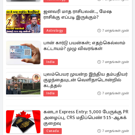
ஜனவரி மாத ராசிபலன்.., மேஷ
ராசிக்கு எப்படி இருக்கும்?
Astrology
7 மாதங்கள் முன்
பான் கார்டு பயன்கள்; எதற்கெல்லாம்
கட்டாயம்? முழு விவரங்கள்
India
7 மாதங்கள் முன்
புலம்பெயர முயன்ற இந்திய தம்பதியர்
குழந்தையுடன் வெளிநாடொன்றில்
கடத்தல்
India
7 மாதங்கள் முன்
கனடா Express Entry: 5,000 பேருக்கு PR
அழைப்பு, CRS மதிப்பெண் 515-ஆகக்
குறைவு
Canada
7 மாதங்கள் முன்