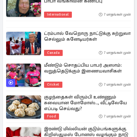
பாபா வங்காவின் கணிப்பு
International
7 மாதங்கள் முன்
ட்ரம்பால் வேறொரு நாட்டுக்கு சுற்றுலா
செல்லும் கனேடியர்கள்
Canada
7 மாதங்கள் முன்
மீண்டும் சொதப்பிய பாபர் அஸாம்:
வறுத்தெடுக்கும் இணையவாசிகள்
Cricket
7 மாதங்கள் முன்
குழந்தைகள் விரும்பி உண்ணும்
சுவையான மோமோஸ்.., வீட்டிலேயே
எப்படி செய்வது?
Food
7 மாதங்கள் முன்
இரண்டு மில்லியன் குடும்பங்களுக்கு
கிறிஸ்துமஸ் போனஸ் வழங்கும் நாடு