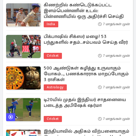
கிணற்றில் கண்டெடுக்கப்பட்ட
இளம்பெண்ணின் உடல்:
பின்னணியில் ஒரு அதிர்ச்சி செய்தி
India
7 மாதங்கள் முன்
பிக்பாஷில் சிக்ஸர் மழை! 53
பந்துகளில் சதம்..சம்பவம் செய்த வீரர்
Cricket
7 மாதங்கள் முன்
500 ஆண்டுகள் கழித்து உருவாகும்
யோகம்.., பணக்காரராக மாறப்போகும்
3 ராசிகள்
Astrology
7 மாதங்கள் முன்
டி20யில் முதல் இந்தியர் சாதனையை
படைத்த அபிஷேக் ஷர்மா
Cricket
7 மாதங்கள் முன்
இந்தியாவில் அதிகம் விற்பனையாகும்