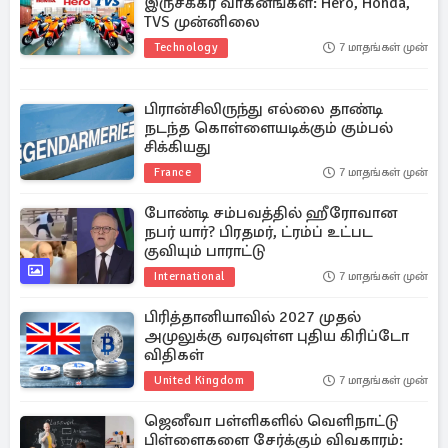
இருசக்கர வாகனங்கள்: Hero, Honda,
TVS முன்னிலை
Technology
7 மாதங்கள் முன்
பிரான்சிலிருந்து எல்லை தாண்டி
நடந்த கொள்ளையடிக்கும் கும்பல்
சிக்கியது
France
7 மாதங்கள் முன்
போண்டி சம்பவத்தில் ஹீரோவான
நபர் யார்? பிரதமர், ட்ரம்ப் உட்பட
குவியும் பாராட்டு
International
7 மாதங்கள் முன்
பிரித்தானியாவில் 2027 முதல்
அமுலுக்கு வரவுள்ள புதிய கிரிப்டோ
விதிகள்
United Kingdom
7 மாதங்கள் முன்
ஜெனீவா பள்ளிகளில் வெளிநாட்டு
பிள்ளைகளை சேர்க்கும் விவகாரம்: