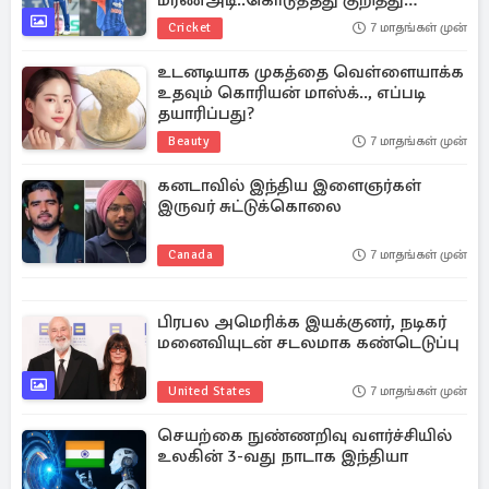
மரணஅடி..கொடுத்தது குறித்து
விளக்கம்
Cricket
7 மாதங்கள் முன்
உடனடியாக முகத்தை வெள்ளையாக்க
உதவும் கொரியன் மாஸ்க்.., எப்படி
தயாரிப்பது?
Beauty
7 மாதங்கள் முன்
கனடாவில் இந்திய இளைஞர்கள்
இருவர் சுட்டுக்கொலை
Canada
7 மாதங்கள் முன்
பிரபல அமெரிக்க இயக்குனர், நடிகர்
மனைவியுடன் சடலமாக கண்டெடுப்பு
United States
7 மாதங்கள் முன்
செயற்கை நுண்ணறிவு வளர்ச்சியில்
உலகின் 3-வது நாடாக இந்தியா