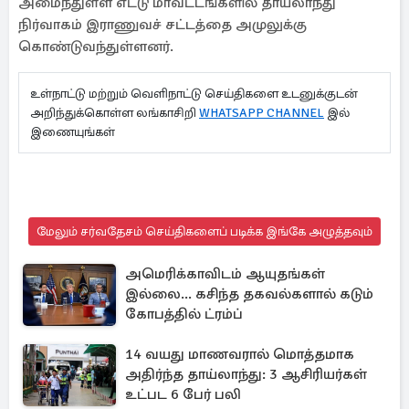
அமைந்துள்ள எட்டு மாவட்டங்களில் தாய்லாந்து
நிர்வாகம் இராணுவச் சட்டத்தை அமுலுக்கு
கொண்டுவந்துள்ளனர்.
உள்நாட்டு மற்றும் வெளிநாட்டு செய்திகளை உடனுக்குடன்
அறிந்துக்கொள்ள லங்காசிறி
WHATSAPP CHANNEL
இல்
இணையுங்கள்
மேலும் சர்வதேசம் செய்திகளைப் படிக்க இங்கே அழுத்தவும்
அமெரிக்காவிடம் ஆயுதங்கள்
இல்லை... கசிந்த தகவல்களால் கடும்
கோபத்தில் ட்ரம்ப்
14 வயது மாணவரால் மொத்தமாக
அதிர்ந்த தாய்லாந்து: 3 ஆசிரியர்கள்
உட்பட 6 பேர் பலி