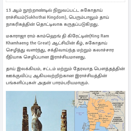
ஸ்ரீவித்யா வாழ்க்கை பயணம்
13 ஆம் நூற்றாண்டில் நிறுவப்பட்ட சுகோதாய்
ராச்சியம்(Sukhothai Kingdom), பெரும்பாலும் தாய்
நாகரிகத்தின் தொட்டிலாக கருதப்படுகிறது.
மகாராஜா ராம் காம்ஹெங் தி கிரேட்டின்(King Ram
Khamhaeng the Great) ஆட்சியின் கீழ், சுகோதாய்
செழித்து வளர்ந்து, சக்திவாய்ந்த மற்றும் கலாச்சார
ரீதியாக செழிப்பான இராச்சியமானது.
தாய் இலக்கியம், சட்டம் மற்றும் தேரவாத பௌத்தத்தின்
ஊக்குவிப்பு ஆகியவற்றிற்கான இராச்சியத்தின்
பங்களிப்புகள் அதன் பாரம்பரியமாகும்.