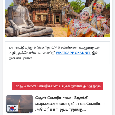
உள்நாட்டு மற்றும் வெளிநாட்டு செய்திகளை உடனுக்குடன்
அறிந்துக்கொள்ள லங்காசிறி
WHATSAPP CHANNEL
இல்
இணையுங்கள்
மேலும் கல்வி செய்திகளைப் படிக்க இங்கே அழுத்தவும்
தென் கொரியாவை நோக்கி
ஏவுகணைகளை ஏவிய வடகொரியா:
அமெரிக்கா, ஜப்பானுக்கு