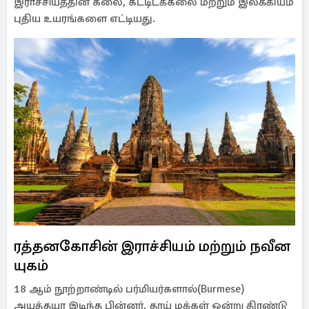
இராச்சியத்தின் கலை, கட்டிடக்கலை மற்றும் இலக்கியம்
புதிய உயரங்களை எட்டியது.
ரத்தனகோசின் இராச்சியம் மற்றும் நவீன
யுகம்
18 ஆம் நூற்றாண்டில் பர்மியர்களால்(Burmese)
அயுத்தயா இடிந்த பின்னர், தாய் மக்கள் ஒன்று திரண்டு