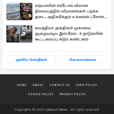
அனுப்பப்பட்ட தகவல்
ரஷ்யாவின் சரடோவ் விமான
நிலையத்தில் விமானங்கள் பறக்க
தடை: அதிகரிக்கும் உக்ரைன் ட்ரோன்
தாக்குதல்
கலந்தியா அகதிகள் முகாமை
சூறையாடிய இஸ்ரேல் : 8 நாடுகளின்
கூட்டமைப்பு கடும் கண்டனம்
முக்கிய செய்திகள்
பிரபலமானவை
HOME
ABOUT
CONTACT US
USER POLICY
COOKIE POLICY
PRIVACY POLICY
Copyrights © 2026
Lankasri News
. All rights reserved.