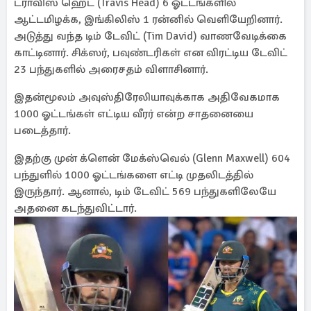
ட்ராவிஸ் ஹெட் (Travis Head) 6 ஓட்டங்களில்
ஆட்டமிழக்க, இங்கிலிஸ் 1 ரன்னில் வெளியேறினார்.
அடுத்து வந்த டிம் டேவிட் (Tim David) வாணவேடிக்கை
காட்டினார். சிக்ஸர், பவுண்டரிகள் என விரட்டிய டேவிட்
23 பந்துகளில் அரைசதம் விளாசினார்.
இதன்மூலம் அவுஸ்திரேலியாவுக்காக அதிவேகமாக
1000 ஓட்டங்கள் எட்டிய வீரர் என்ற சாதனையை
படைத்தார்.
இதற்கு முன் க்ளென் மேக்ஸ்வெல் (Glenn Maxwell) 604
பந்துளில் 1000 ஓட்டங்களை எட்டி முதலிடத்தில்
இருந்தார். ஆனால், டிம் டேவிட் 569 பந்துகளிலேயே
அதனை கடந்துவிட்டார்.