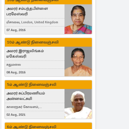
அமரர் சம்பந்தபிள்ளை
பரமேஸ்வரி
மீசாலை, London, United Kingdom
07 Aug, 2016
10ம் ஆண்டு நினைவஞ்சலி
அமரர் இராஜலிங்கம்
மகேஸ்வரி
சுதுமலை
08 Aug, 2016
5ம் ஆண்டு நினைவஞ்சலி
அமரர் சுப்பிரமணியம்
அன்னலட்சுமி
காரைநகர் கோவளம்,
வெள்ளவத்தை
02 Aug, 2021
6ம் ஆண்டு நினைவஞ்சலி