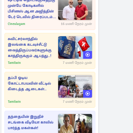
ஷுட்டிங் தொடங்குவதற்கு
முன்பே கோடிகளில்
பிசினஸ் ஆன அஜித்தின்
டேர் டெவில் திரைப்படம்...
Cineulagam
16 மணி நேரம் முன்
சுவிட்சர்லாந்தில்
இலங்கை கடவுச்சீட்டு
வைத்திருப்பவர்களுக்கு
காத்திருக்கும் ஆபத்து..!
Tamilwin
7 மணி நேரம் முன்
தப்பி ஓடிய
கோட்டாபயவின் வீட்டில்
கிடைத்த ஆடைகள்..
Tamilwin
7 மணி நேரம் முன்
தந்தையின் இறுதிச்
சடங்கை வீடியோ காலில்
பார்த்த மகள்கள்!