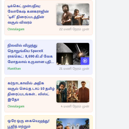
டிக்கெட் முன்பதிவு:
லோகேஷ் கனகராஜின்
'டிசி' திரைப்படத்தின்
வசூல் விவரம்
Cineulagam
22 மணி நேரம் முன்
நிலவில் விழுந்து
நொறுங்கிய SpaceX
ராக்கெட்: 8,690 கி.மீ வேக
மோதலால் உருவான புதிய
பள்ளம்!
Manithan
21 மணி நேரம் முன்
கர்நாடகாவில் அதிக
வசூல் செய்த டாப் 10 தமிழ்
திரைப்படங்கள்.. லிஸ்ட்
இதோ
Cineulagam
4 மணி நேரம் முன்
ஒரே ஒரு கையெழுத்து!
பூஜித் மற்றும்