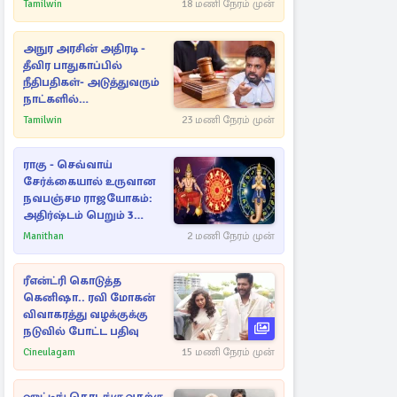
நட்புகள்
Tamilwin
18 மணி நேரம் முன்
அநுர அரசின் அதிரடி -
தீவிர பாதுகாப்பில்
நீதிபதிகள்- அடுத்துவரும்
நாட்களில்
அம்பலமாகவுள்ள ரகசியம்
Tamilwin
23 மணி நேரம் முன்
ராகு - செவ்வாய்
சேர்க்கையால் உருவான
நவபஞ்சம ராஜயோகம்:
அதிர்ஷ்டம் பெறும் 3
ராசிகள்!
Manithan
2 மணி நேரம் முன்
ரீஎன்ட்ரி கொடுத்த
கெனிஷா.. ரவி மோகன்
விவாகரத்து வழக்குக்கு
நடுவில் போட்ட பதிவு
Cineulagam
15 மணி நேரம் முன்