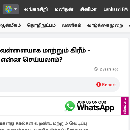
லங்காசிறி
மனிதன்
சினிமா
Lankasri FM
ஆன்மீகம்
தொழிநுட்பம்
வணிகம்
வாழ்க்கைமுறை
ளையாக மாற்றும் கிரீம் -
ு என்ன செய்யலாம்?
2 years ago
Report
விளம்பரம்
து கால்கள் வறண்ட மற்றும் வெடிப்பு