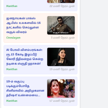
Manithan
22 மணி நேரம் முன்
ஜனநாயகன் பாக்ஸ்
ஆபிஸ்: உலகளவில் 16
நாட்களில் செய்துள்ள
வசூல் விவரம்
Cineulagam
3 மணி நேரம் முன்
AI போலி விளம்பரங்கள்:
ரூ.15 கோடி இழப்பீடு
கோரி நீதிமன்றம் சென்ற
நடிகை ஸ்ருதி ஹாசன்!
Manithan
19 மணி நேரம் முன்
10-ம் வகுப்பு
படிக்கும்போதே
சினிமாவில் அறிமுகமான
த்ரிஷா! உண்மையை
பகிர்ந்த இயக்குநர் பிரவீன்
Manithan
17 மணி நேரம் முன்
காந்தி