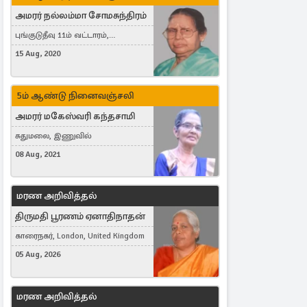
அமரர் நல்லம்மா சோமசுந்திரம்
புங்குடுதீவு 11ம் வட்டாரம்,
கொட்டாஞ்சேனை
15 Aug, 2020
5ம் ஆண்டு நினைவஞ்சலி
அமரர் மகேஸ்வரி கந்தசாமி
சுதுமலை, இணுவில்
08 Aug, 2021
மரண அறிவித்தல்
திருமதி பூரணம் ஏனாதிநாதன்
காரைநகர், London, United Kingdom
05 Aug, 2026
மரண அறிவித்தல்