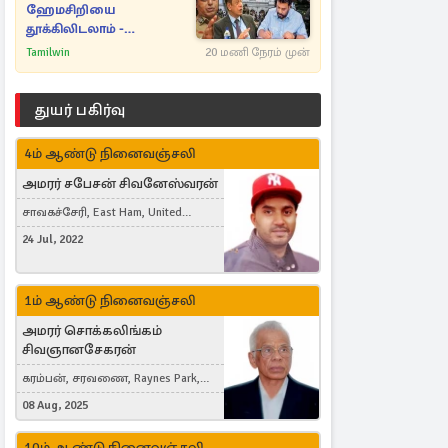
ஹேமசிறியை
தூக்கிலிடலாம் -
அநுரவுக்குச் சென்ற
Tamilwin
20 மணி நேரம் முன்
அறிவுரை..
துயர் பகிர்வு
4ம் ஆண்டு நினைவஞ்சலி
அமரர் சபேசன் சிவனேஸ்வரன்
சாவகச்சேரி, East Ham, United
Kingdom
24 Jul, 2022
1ம் ஆண்டு நினைவஞ்சலி
அமரர் சொக்கலிங்கம்
சிவஞானசேகரன்
கரம்பன், சரவணை, Raynes Park,
London, United Kingdom
08 Aug, 2025
10ம் ஆண்டு நினைவஞ்சலி