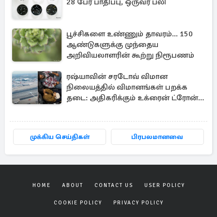
28 பேர் பாதிப்பு, ஒருவர் பலி
பூச்சிகளை உண்ணும் தாவரம்... 150
ஆண்டுகளுக்கு முந்தைய
அறிவியலாளரின் கூற்று நிரூபணம்
ரஷ்யாவின் சரடோவ் விமான
நிலையத்தில் விமானங்கள் பறக்க
தடை: அதிகரிக்கும் உக்ரைன் ட்ரோன்
தாக்குதல்
முக்கிய செய்திகள்
பிரபலமானவை
HOME
ABOUT
CONTACT US
USER POLICY
COOKIE POLICY
PRIVACY POLICY