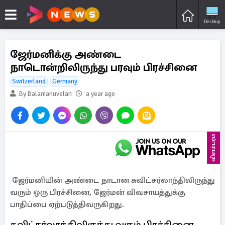
Desktop
ஜேர்மனிக்கு அண்டை
நாடொன்றிலிருந்து பரவும் பிரச்சினை
Switzerland
Germany
By Balamanuvelan
a year ago
விளம்பரம்
ஜேர்மனியின் அண்டை நாடான சுவிட்சர்லாந்திலிருந்து
வரும் ஒரு பிரச்சினை, ஜேர்மன் விவசாயத்துக்கு
பாதிப்பை ஏற்படுத்திவருகிறது.
சுவிட்சர்லாந்திலிருந்து வரும் பிரச்சினை