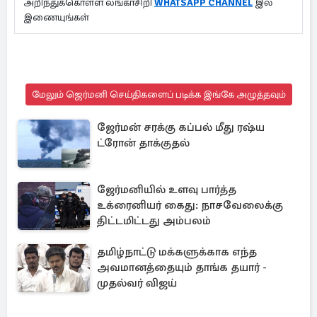
அறிந்துக்கொள்ள லங்காசிறி
WHATSAPP CHANNEL
இல்
இணையுங்கள்
மேலும் ஜெர்மனி செய்திகளைப் படிக்க இங்கே அழுத்தவும்
ஜேர்மன் சரக்கு கப்பல் மீது ரஷ்ய
ட்ரோன் தாக்குதல்
ஜேர்மனியில் உளவு பார்த்த
உக்ரைனியர் கைது: நாசவேலைக்கு
திட்டமிட்டது அம்பலம்
தமிழ்நாட்டு மக்களுக்காக எந்த
அவமானத்தையும் தாங்க தயார் -
முதல்வர் விஜய்