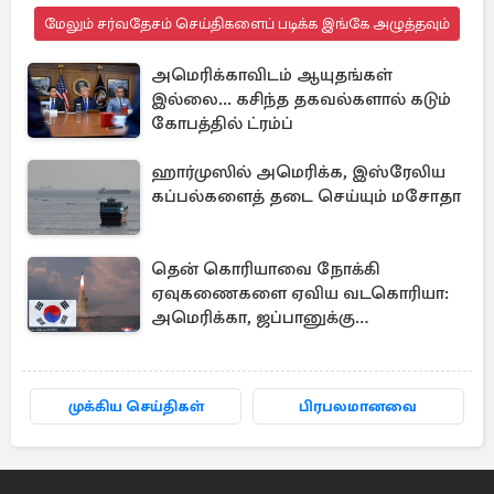
மேலும் சர்வதேசம் செய்திகளைப் படிக்க இங்கே அழுத்தவும்
அமெரிக்காவிடம் ஆயுதங்கள்
இல்லை... கசிந்த தகவல்களால் கடும்
கோபத்தில் ட்ரம்ப்
ஹார்முஸில் அமெரிக்க, இஸ்ரேலிய
கப்பல்களைத் தடை செய்யும் மசோதா
தென் கொரியாவை நோக்கி
ஏவுகணைகளை ஏவிய வடகொரியா:
அமெரிக்கா, ஜப்பானுக்கு
அனுப்பப்பட்ட தகவல்
முக்கிய செய்திகள்
பிரபலமானவை