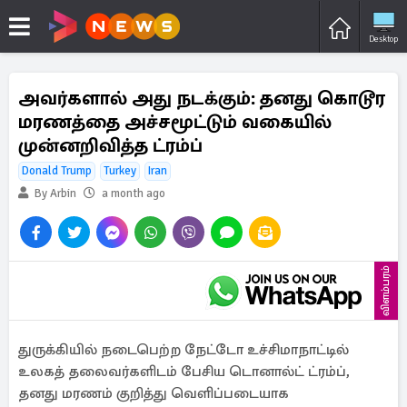
Desktop
அவர்களால் அது நடக்கும்: தனது கொடூர
மரணத்தை அச்சமூட்டும் வகையில்
முன்னறிவித்த ட்ரம்ப்
Donald Trump
Turkey
Iran
By Arbin
a month ago
விளம்பரம்
துருக்கியில் நடைபெற்ற நேட்டோ உச்சிமாநாட்டில்
உலகத் தலைவர்களிடம் பேசிய டொனால்ட் ட்ரம்ப்,
தனது மரணம் குறித்து வெளிப்படையாக