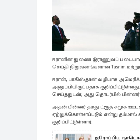
ஈரானின் துணை இராணுவப் படையான ப
செய்தி நிறுவனங்களான Tasnim மற்ற
ஈரான், பாகிஸ்தான் வழியாக அமெரிக்க
அனுப்பியிருப்பதாக குறிப்பிட்டுள்ளத
செய்ததுடன், அது தொடர்பில் பின்னர் 
அதன் பின்னர் தமது ட்ரூத் சமூக ஊடகத
ஏற்றுக்கொள்ளப்படும் என்று தம்மால
குறிப்பிட்டுள்ளார்.
ஐரோப்பிய நாடொன