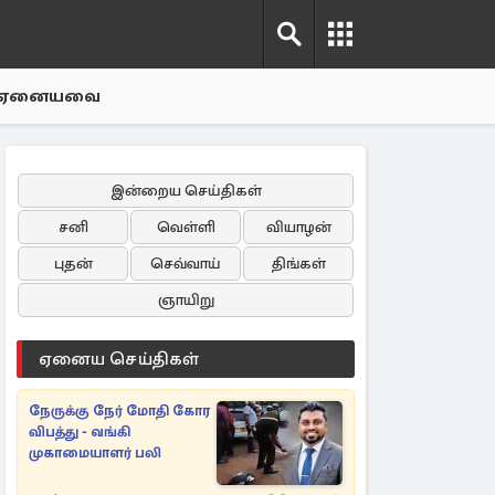
ஏனையவை
இன்றைய செய்திகள்
சனி
வெள்ளி
வியாழன்
புதன்
செவ்வாய்
திங்கள்
ஞாயிறு
ஏனைய செய்திகள்
நேருக்கு நேர் மோதி கோர
விபத்து - வங்கி
முகாமையாளர் பலி