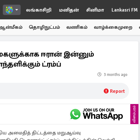
லங்காசிறி
மனிதன்
சினிமா
Lankasri FM
ஆன்மீகம்
தொழிநுட்பம்
வணிகம்
வாழ்க்கைமுறை
ளுக்காக ஈரான் இன்னும்
ளிக்கும் ட்ரம்ப்
3 months ago
Report
விளம்பரம்
புதிய அமைதித் திட்டத்தை மறுஆய்வு