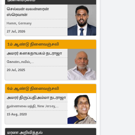
செல்வன் வலன்ரைன்
ஸ்ரெவான்
Hamm, Germany
27 Jul, 2026
1ம் ஆண்டு நினைவஞ்சலி
அமரர் கனகநாயகம் நடராஜா
கோண்டாவில்,
புன்னாலைக்கட்டுவன், சவுதி
20 Jul, 2025
அரேபியா, Saudi Arabia, ஜேர்மனி,
Germany, Brampton, Canada
6ம் ஆண்டு நினைவஞ்சலி
அமரர் திருப்பதிஅம்மா நடராஜா
துன்னாலை மத்தி, New Jersey,
United States, Toronto, Canada
15 Aug, 2020
மரண அறிவித்தல்