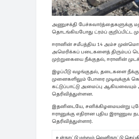
அணுசக்தி பேச்சுவார்த்தைகளுக்கு மத்
தொடங்கியபோது ட்ரம்ப் குறிப்பிட்ட
ஈரானின் சமீபத்திய 14 அம்ச முன்மொழி
அமெரிக்கப் படைகளைத் திரும்பப் ப
முற்றுகையை நீக்குதல், ஈரானின் முடக
இழப்பீடு வழங்குதல், தடைகளை நீக்
முனைகளிலும் போரை முடிவுக்குக் க
கட்டுப்பாட்டு அமைப்பு ஆகியவையும
தெரிவித்துள்ளன.
இதனிடையே, சனிக்கிழமையன்று புளோரி
ஈரானுக்கு எதிரான புதிய இராணுவ ந
தெரிவித்துள்ளார்.
உள்நாட்டு மற்றும் வெளிநாட்டு செ