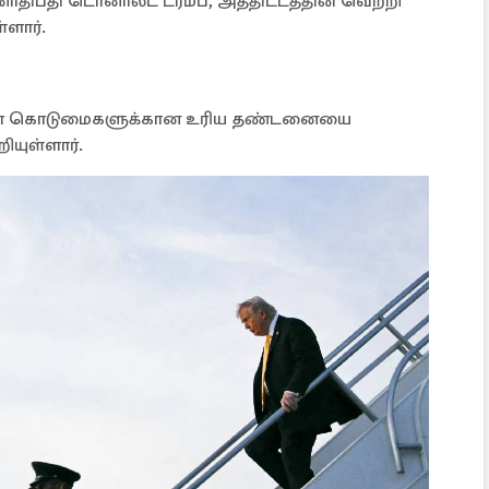
ிபதி டொனால்ட் ட்ரம்ப், அத்திட்டத்தின் வெற்றி
்ளார்.
ுள்ள கொடுமைகளுக்கான உரிய தண்டனையை
யுள்ளார்.