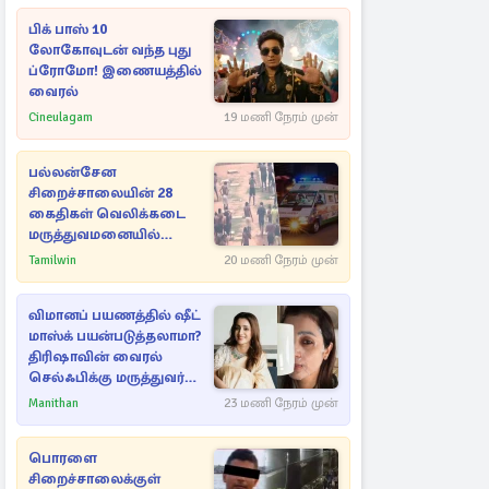
பிக் பாஸ் 10
லோகோவுடன் வந்த புது
ப்ரோமோ! இணையத்தில்
வைரல்
Cineulagam
19 மணி நேரம் முன்
பல்லன்சேன
சிறைச்சாலையின் 28
கைதிகள் வெலிக்கடை
மருத்துவமனையில்
அனுமதி
Tamilwin
20 மணி நேரம் முன்
விமானப் பயணத்தில் ஷீட்
மாஸ்க் பயன்படுத்தலாமா?
திரிஷாவின் வைரல்
செல்ஃபிக்கு மருத்துவர்
விளக்கம்
Manithan
23 மணி நேரம் முன்
பொரளை
சிறைச்சாலைக்குள்