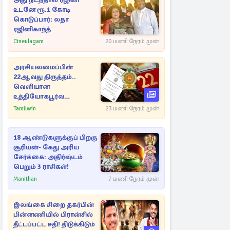
அது நடந்தால் ரஜினி
உடனே ரூ.1 கோடி
கொடுப்பார்: லதா
ரஜினிகாந்த்
Cineulagam
20 மணி நேரம் முன்
அரசியலமைப்பின்
22ஆவது திருத்தம்..
வெளியான
உத்தியோகபூர்வ
அறிவிப்பு!
Tamilwin
23 மணி நேரம் முன்
18 ஆண்டுகளுக்குப் பிறகு
சூரியன்- கேது அரிய
சேர்க்கை: அதிர்ஷ்டம்
பெறும் 3 ராசிகள்!
Manithan
7 மணி நேரம் முன்
இலங்கை சிறை தகர்பின்
பின்னணியில் பிரான்சில்
தீட்டப்பட்ட சதி! திடுக்கிடும்