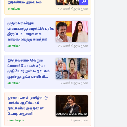
இரகசியம் அம்பலம்
Tamilwin
12 மணி நேரம் முன்
முதல்வர் விஜய்
விவாகரத்து வழக்கில் புதிய
திருப்பம் - வழக்கை
வாபஸ் பெற்ற சங்கீதா!
Manithan
23 மணி நேரம் முன்
இதெல்லாம் வெறும்
ட்ராமா! மோகன் சர்மா
முதியோர் இல்ல நாடகம்
குறித்து குட்டி பத்மினி
பரபரப்பு பேட்டி
Manithan
3 மணி நேரம் முன்
ஜனநாயகன் தமிழ்நாடு
பாக்ஸ் ஆபீஸ்.. 16
நாட்களில் இத்தனை
கோடி வசூலா!!
Cineulagam
1 நாள் முன்