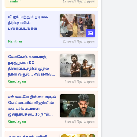
Tamilwin
17 மணி நேரம் முன்
விஜய் மற்றும் நடிகை
திரிஷாவின்
புகைப்படங்கள்
Manithan
23 மணி நேரம் முன்
லோகேஷ் கனகராஜ்
நடித்துள்ள DC
திரைப்படத்தின் முதல்
நாள் வசூல்... எவ்வளவு
தெரியுமா?
Cineulagam
4 மணி நேரம் முன்
எல்லையே இல்லா வசூல்
வேட்டையில் விஜய்யின்
கடைசிப்படமான
ஜனநாயகன்.. 16 நாள்
பாக்ஸ் ஆபிஸ்
Cineulagam
7 மணி நேரம் முன்