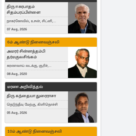
திரு ஈசுரபாதம்
சிதம்பரப்பிள்ளை
நாகர்கோவில், உசன், சிட்னி,
Australia
07 Aug, 2026
6ம் ஆண்டு நினைவஞ்சலி
அமரர் சின்னத்தம்பி
தர்மகுலசிங்கம்
கரணவாய் வடக்கு, சூரிச்,
Switzerland
08 Aug, 2020
மரண அறிவித்தல்
திரு கந்தையா துரைராசா
நெடுந்தீவு மேற்கு, கிளிநொச்சி
05 Aug, 2026
10ம் ஆண்டு நினைவஞ்சலி