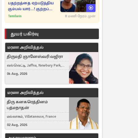
பதற்றத்தை ஏற்படுத்திய
கும்பல் யார்...! குற்றப்
பின்னணி தொடர்பில்
Tamilwin
8 மணி நேரம் முன்
அதிர்ச்சித் தகவல்கள்
துயர் பகிர்வு
மரண அறிவித்தல்
திருமதி ஞானேஸ்வரி வஜிரா
வல்வெட்டி, Jaffna, Newbury Park,
United Kingdom
04 Aug, 2026
மரண அறிவித்தல்
திரு கனகரெத்தினம்
பத்மநாதன்
மல்லாகம், Villetaneuse, France
02 Aug, 2026
அகாலமரணம்