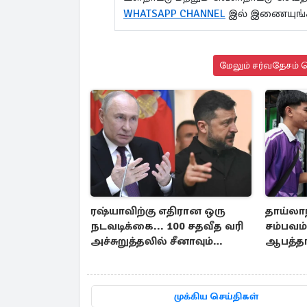
WHATSAPP CHANNEL
இல் இணையுங்க
மேலும் சர்வதேசம் ச
ரஷ்யாவிற்கு எதிரான ஒரு
தாய்லா
நடவடிக்கை... 100 சதவீத வரி
சம்பவம்.
அச்சுறுத்தலில் சீனாவும்
ஆபத்தா
இந்தியாவும்
பலி
முக்கிய செய்திகள்