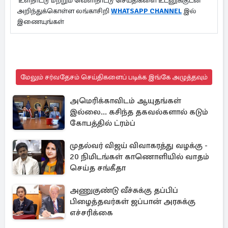
உள்நாட்டு மற்றும் வெளிநாட்டு செய்திகளை உடனுக்குடன்
அறிந்துக்கொள்ள லங்காசிறி
WHATSAPP CHANNEL
இல்
இணையுங்கள்
மேலும் சர்வதேசம் செய்திகளைப் படிக்க இங்கே அழுத்தவும்
அமெரிக்காவிடம் ஆயுதங்கள்
இல்லை... கசிந்த தகவல்களால் கடும்
கோபத்தில் ட்ரம்ப்
முதல்வர் விஜய் விவாகரத்து வழக்கு -
20 நிமிடங்கள் காணொளியில் வாதம்
செய்த சங்கீதா
அணுகுண்டு வீச்சுக்கு தப்பிப்
பிழைத்தவர்கள் ஜப்பான் அரசுக்கு
எச்சரிக்கை