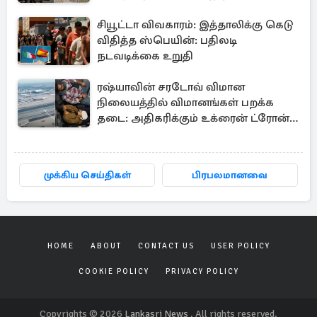
அதிரடியாக கைது
சியூட்டா விவகாரம்: இத்தாலிக்கு கெடு
விதித்த ஸ்பெயின்: பதிலடி
நடவடிக்கை உறுதி
ரஷ்யாவின் சரடோவ் விமான
நிலையத்தில் விமானங்கள் பறக்க
தடை: அதிகரிக்கும் உக்ரைன் ட்ரோன்
தாக்குதல்
முக்கிய செய்திகள்
பிரபலமானவை
HOME
ABOUT
CONTACT US
USER POLICY
COOKIE POLICY
PRIVACY POLICY
Copyrights © 2026
Lankasri News
. All rights reserved.