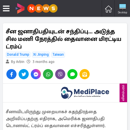
Desktop
சீன ஜனாதிபதியுடன் சந்திப்பு... அடுத்த
சில மணி நேரத்தில் தைவானை மிரட்டிய
ட்ரம்ப்
Donald Trump
Xi Jinping
Taiwan
By Arbin
3 months ago
விளம்பரம்
சீனாவிடமிருந்து முறையாகச் சுதந்திரத்தை
அறிவிப்பதற்கு எதிராக, அமெரிக்க ஜனாதிபதி
டொனால்ட் ட்ரம்ப் தைவானை எச்சரித்துள்ளார்.