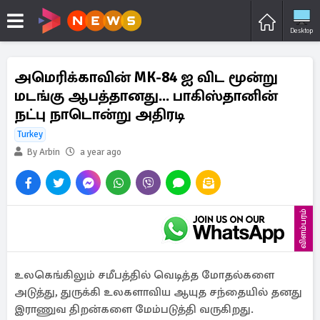
Desktop
அமெரிக்காவின் MK-84 ஐ விட மூன்று
மடங்கு ஆபத்தானது... பாகிஸ்தானின்
நட்பு நாடொன்று அதிரடி
Turkey
By Arbin
a year ago
விளம்பரம்
உலகெங்கிலும் சமீபத்தில் வெடித்த மோதல்களை
அடுத்து, துருக்கி உலகளாவிய ஆயுத சந்தையில் தனது
இராணுவ திறன்களை மேம்படுத்தி வருகிறது.