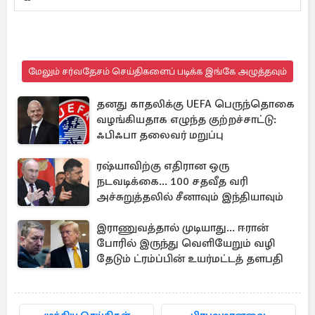
மேலும் சர்வதேசம் செய்திகளைப் படிக்க இங்கே அழுத்தவும்
தனது காதலிக்கு UEFA பெருந்தொகை
வழங்கியதாக எழுந்த குற்றச்சாட்டு:
ஃபிஃபா தலைவர் மறுப்பு
ரஷ்யாவிற்கு எதிரான ஒரு
நடவடிக்கை... 100 சதவீத வரி
அச்சுறுத்தலில் சீனாவும் இந்தியாவும்
இராணுவத்தால் முடியாது... ஈரான்
போரில் இருந்து வெளியேறும் வழி
தேடும் ட்ரம்ப்பின் உயர்மட்டத் தளபதி