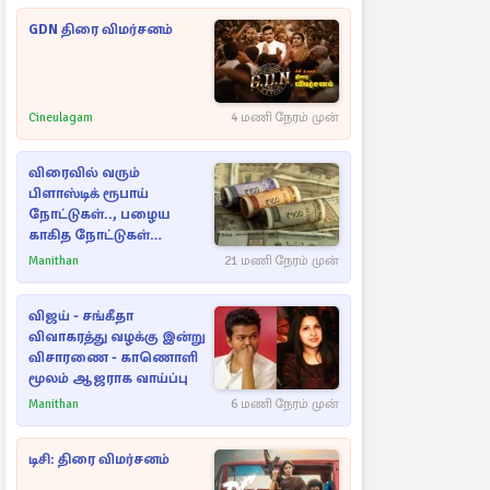
GDN திரை விமர்சனம்
Cineulagam
4 மணி நேரம் முன்
விரைவில் வரும்
பிளாஸ்டிக் ரூபாய்
நோட்டுகள்.., பழைய
காகித நோட்டுகள்
செல்லுமா?
Manithan
21 மணி நேரம் முன்
விஜய் - சங்கீதா
விவாகரத்து வழக்கு இன்று
விசாரணை - காணொளி
மூலம் ஆஜராக வாய்ப்பு
Manithan
6 மணி நேரம் முன்
டிசி: திரை விமர்சனம்