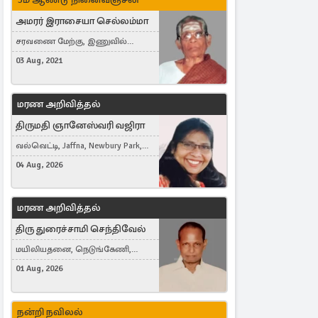
அமரர் இராசையா செல்லம்மா
சரவணை மேற்கு, இணுவில்
கிழக்கு
03 Aug, 2021
மரண அறிவித்தல்
திருமதி ஞானேஸ்வரி வஜிரா
வல்வெட்டி, Jaffna, Newbury Park,
United Kingdom
04 Aug, 2026
மரண அறிவித்தல்
திரு துரைச்சாமி செந்திவேல்
மயிலியதனை, நெடுங்கேணி,
கம்பர்மலை
01 Aug, 2026
நன்றி நவிலல்