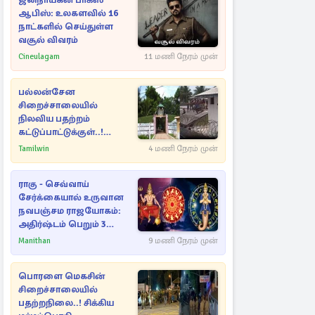
ஜனநாயகன் பாக்ஸ்
ஆபிஸ்: உலகளவில் 16
நாட்களில் செய்துள்ள
வசூல் விவரம்
Cineulagam
11 மணி நேரம் முன்
பல்லன்சேன
சிறைச்சாலையில்
நிலவிய பதற்றம்
கட்டுப்பாட்டுக்குள்..!
அதிரடியாக களமிறங்கிய
Tamilwin
4 மணி நேரம் முன்
அதிகாரிகள்
ராகு - செவ்வாய்
சேர்க்கையால் உருவான
நவபஞ்சம ராஜயோகம்:
அதிர்ஷ்டம் பெறும் 3
ராசிகள்!
Manithan
9 மணி நேரம் முன்
பொரளை மெகசின்
சிறைச்சாலையில்
பதற்றநிலை..! சிக்கிய