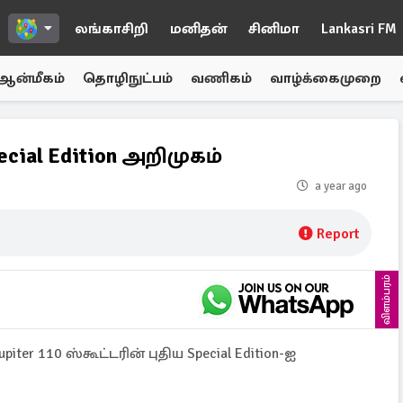
லங்காசிறி
மனிதன்
சினிமா
Lankasri FM
ஆன்மீகம்
தொழிநுட்பம்
வணிகம்
வாழ்க்கைமுறை
pecial Edition அறிமுகம்
a year ago
Report
விளம்பரம்
er 110 ஸ்கூட்டரின் புதிய Special Edition-ஐ