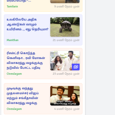
மர்மப்பொதி -
பின்னணியில் வெளியான
Tamilwin
9 மணி நேரம் முன்
காரணம்
உலகிலேயே அதிக
ஆண்டுகள் வாழும்
உயிரினம்.., எது தெரியுமா?
Manithan
21 மணி நேரம் முன்
ரீஎன்ட்ரி கொடுத்த
கெனிஷா.. ரவி மோகன்
விவாகரத்து வழக்குக்கு
நடுவில் போட்ட பதிவு
Cineulagam
23 மணி நேரம் முன்
முடிவுக்கு வந்தது
முதலமைச்சர் விஜய்
மற்றும் சங்கீதாவின்
விவாகரத்து வழக்கு
Cineulagam
4 மணி நேரம் முன்