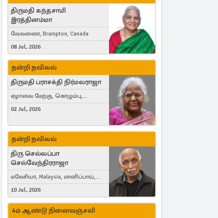
திருமதி கந்தசாமி
இரத்தினம்மா
வேலணை, Brampton, Canada
08 Jul, 2026
நன்றி நவிலல்
திருமதி பராசக்தி நிர்மலராஜா
ஏழாலை மேற்கு, கொழும்பு,
தங்காலை, London, United Kingdom
02 Jul, 2026
நன்றி நவிலல்
திரு செல்லப்பா
செல்வேந்திரராஜா
மலேசியா, Malaysia, மானிப்பாய்,
Duisburg, Germany, London, United
10 Jul, 2026
Kingdom
4ம் ஆண்டு நினைவஞ்சலி