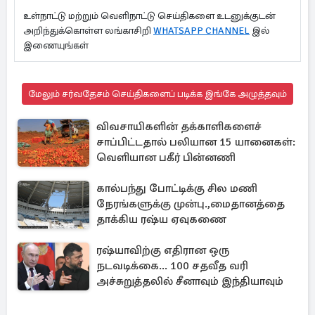
உள்நாட்டு மற்றும் வெளிநாட்டு செய்திகளை உடனுக்குடன்
அறிந்துக்கொள்ள லங்காசிறி
WHATSAPP CHANNEL
இல்
இணையுங்கள்
மேலும் சர்வதேசம் செய்திகளைப் படிக்க இங்கே அழுத்தவும்
விவசாயிகளின் தக்காளிகளைச்
சாப்பிட்டதால் பலியான 15 யானைகள்:
வெளியான பகீர் பின்னணி
கால்பந்து போட்டிக்கு சில மணி
நேரங்களுக்கு முன்பு.,மைதானத்தை
தாக்கிய ரஷ்ய ஏவுகணை
ரஷ்யாவிற்கு எதிரான ஒரு
நடவடிக்கை... 100 சதவீத வரி
அச்சுறுத்தலில் சீனாவும் இந்தியாவும்