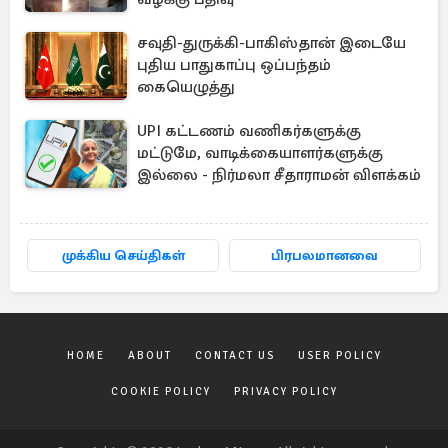
சவுதி-துருக்கி-பாகிஸ்தான் இடையே
புதிய பாதுகாப்பு ஒப்பந்தம்
கையெழுத்து
UPI கட்டணம் வணிகர்களுக்கு
மட்டுமே, வாடிக்கையாளர்களுக்கு
இல்லை - நிர்மலா சீதாராமன் விளக்கம்
முக்கிய செய்திகள்
பிரபலமானவை
HOME
ABOUT
CONTACT US
USER POLICY
COOKIE POLICY
PRIVACY POLICY