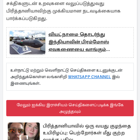
சக்திகளுடன் உறவுகளை வலுப்படுத்துவது
பிரித்தானியாவிற்கு முக்கியமான நடவடிக்கையாக
பார்க்கப்படுகிறது.
வியட்நாமை தொடர்ந்து
இந்தியாவின் பிரம்மோஸ்
ஏவுகணையை வாங்கும்
மற்றொரு நாடு
உள்நாட்டு மற்றும் வெளிநாட்டு செய்திகளை உடனுக்குடன்
அறிந்துக்கொள்ள லங்காசிறி
WHATSAPP CHANNEL
இல்
இணையுங்கள்.
மேலும் ஐக்கிய இராச்சியம் செய்திகளைப் படிக்க இங்கே
அழுத்தவும்
பிரித்தானியாவில் ஒரு வயது குழந்தை
உயிரிழப்பு: பெற்றோர்கள் மீது குற்ற
வழக்கு பதிவு