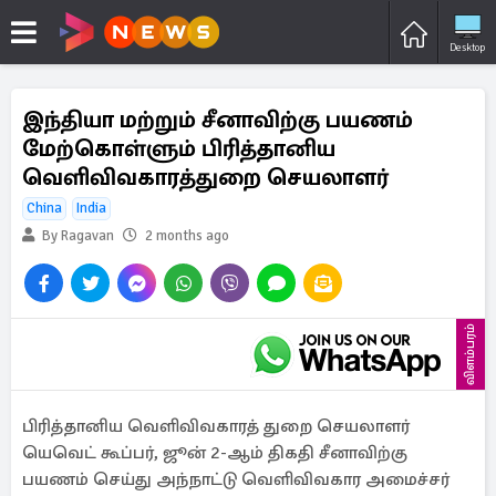
Desktop
இந்தியா மற்றும் சீனாவிற்கு பயணம்
மேற்கொள்ளும் பிரித்தானிய
வெளிவிவகாரத்துறை செயலாளர்
China
India
By Ragavan
2 months ago
விளம்பரம்
பிரித்தானிய வெளிவிவகாரத் துறை செயலாளர்
யெவெட் கூப்பர், ஜூன் 2-ஆம் திகதி சீனாவிற்கு
பயணம் செய்து அந்நாட்டு வெளிவிவகார அமைச்சர்