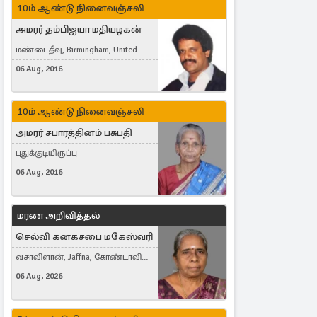
10ம் ஆண்டு நினைவஞ்சலி
அமரர் தம்பிஐயா மதியழகன்
மண்டைதீவு, Birmingham, United
Kingdom
06 Aug, 2016
10ம் ஆண்டு நினைவஞ்சலி
அமரர் சபாரத்தினம் பசுபதி
புதுக்குடியிருப்பு
06 Aug, 2016
மரண அறிவித்தல்
செல்வி கனகசபை மகேஸ்வரி
வசாவிளான், Jaffna, கோண்டாவில்
கிழக்கு
06 Aug, 2026