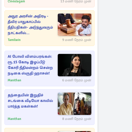
Cineulagam
13 மணி நேரம் முன்
அநுர அரசின் அதிரடி -
தீவிர பாதுகாப்பில்
நீதிபதிகள்- அடுத்துவரும்
நாட்களில்
அம்பலமாகவுள்ள ரகசியம்
Tamilwin
9 மணி நேரம் முன்
AI போலி விளம்பரங்கள்:
ரூ.15 கோடி இழப்பீடு
கோரி நீதிமன்றம் சென்ற
நடிகை ஸ்ருதி ஹாசன்!
Manithan
6 மணி நேரம் முன்
தந்தையின் இறுதிச்
சடங்கை வீடியோ காலில்
பார்த்த மகள்கள்!
Manithan
8 மணி நேரம் முன்