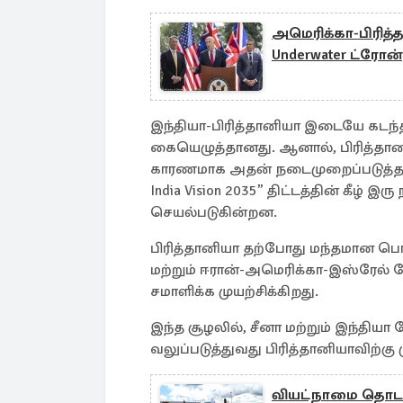
அமெரிக்கா-பிரித
Underwater ட்ரோன்
இந்தியா-பிரித்தானியா இடையே கடந்த 
கையெழுத்தானது. ஆனால், பிரித்தானிய
காரணமாக அதன் நடைமுறைப்படுத்தலில்
India Vision 2035” திட்டத்தின் கீழ்
செயல்படுகின்றன.
பிரித்தானியா தற்போது மந்தமான பொ
மற்றும் ஈரான்-அமெரிக்கா-இஸ்ரேல
சமாளிக்க முயற்சிக்கிறது.
இந்த சூழலில், சீனா மற்றும் இந்தி
வலுப்படுத்துவது பிரித்தானியாவிற்கு
வியட்நாமை தொடர