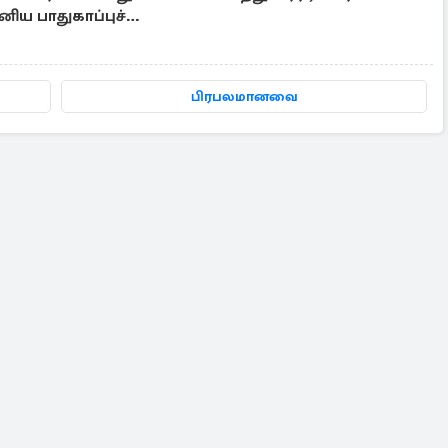
ானிய பாதுகாப்புச்
்
பிரபலமானவை