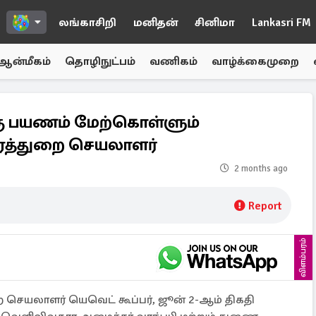
லங்காசிறி
மனிதன்
சினிமா
Lankasri FM
ஆன்மீகம்
தொழிநுட்பம்
வணிகம்
வாழ்க்கைமுறை
்கு பயணம் மேற்கொள்ளும்
ரத்துறை செயலாளர்
2 months ago
Report
விளம்பரம்
 செயலாளர் யெவெட் கூப்பர், ஜூன் 2-ஆம் திகதி