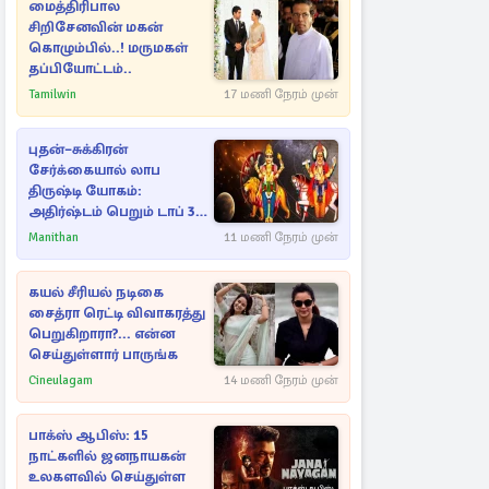
மைத்திரிபால
சிறிசேனவின் மகன்
கொழும்பில்..! மருமகள்
தப்பியோட்டம்..
Tamilwin
17 மணி நேரம் முன்
புதன்–சுக்கிரன்
சேர்க்கையால் லாப
திருஷ்டி யோகம்:
அதிர்ஷ்டம் பெறும் டாப் 3
ராசிகள்!
Manithan
11 மணி நேரம் முன்
கயல் சீரியல் நடிகை
சைத்ரா ரெட்டி விவாகரத்து
பெறுகிறாரா?... என்ன
செய்துள்ளார் பாருங்க
Cineulagam
14 மணி நேரம் முன்
பாக்ஸ் ஆபிஸ்: 15
நாட்களில் ஜனநாயகன்
உலகளவில் செய்துள்ள