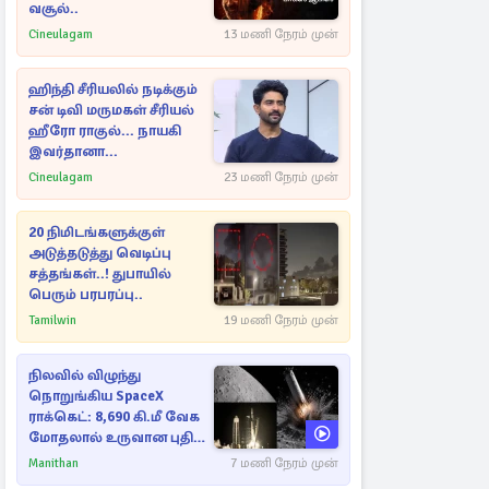
வசூல்..
Cineulagam
13 மணி நேரம் முன்
ஹிந்தி சீரியலில் நடிக்கும்
சன் டிவி மருமகள் சீரியல்
ஹீரோ ராகுல்... நாயகி
இவர்தானா...
Cineulagam
23 மணி நேரம் முன்
20 நிமிடங்களுக்குள்
அடுத்தடுத்து வெடிப்பு
சத்தங்கள்..! துபாயில்
பெரும் பரபரப்பு..
Tamilwin
19 மணி நேரம் முன்
நிலவில் விழுந்து
நொறுங்கிய SpaceX
ராக்கெட்: 8,690 கி.மீ வேக
மோதலால் உருவான புதிய
பள்ளம்!
Manithan
7 மணி நேரம் முன்