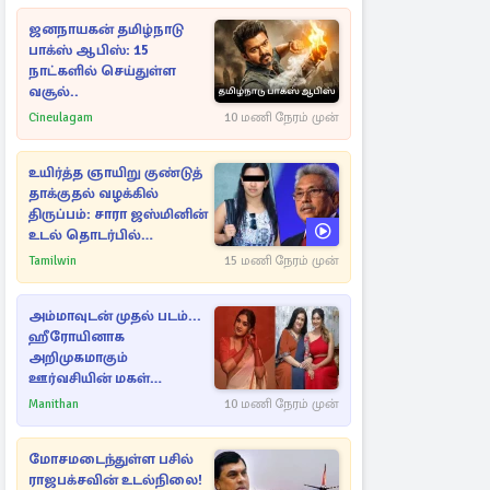
ஜனநாயகன் தமிழ்நாடு
பாக்ஸ் ஆபிஸ்: 15
நாட்களில் செய்துள்ள
வசூல்..
Cineulagam
10 மணி நேரம் முன்
உயிர்த்த ஞாயிறு குண்டுத்
தாக்குதல் வழக்கில்
திருப்பம்: சாரா ஜஸ்மினின்
உடல் தொடர்பில்
நீதிமன்றத்தில் வெளியான
Tamilwin
15 மணி நேரம் முன்
அதிர்ச்சி தகவல்
அம்மாவுடன் முதல் படம்...
ஹீரோயினாக
அறிமுகமாகும்
ஊர்வசியின் மகள்
தேஜலட்சுமி!
Manithan
10 மணி நேரம் முன்
மோசமடைந்துள்ள பசில்
ராஜபக்சவின் உடல்நிலை!