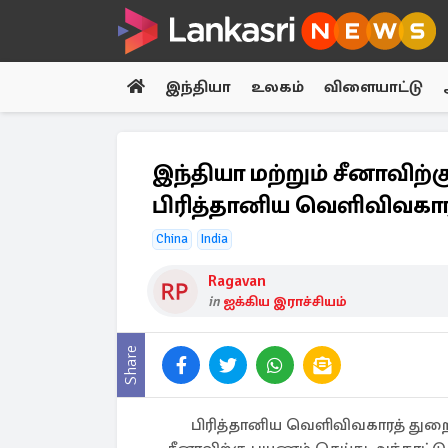
இந்தியா
உலகம்
விளையாட்டு
இந்தியா மற்றும் சீனாவிற
பிரித்தானிய வெளிவிவகா
China
India
Ragavan
in
ஐக்கிய இராச்சியம்
Share
பிரித்தானிய வெளிவிவகாரத் துறை