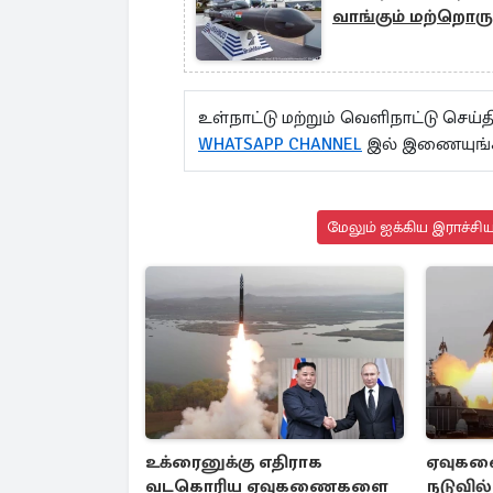
வாங்கும் மற்றொரு
உள்நாட்டு மற்றும் வெளிநாட்டு செ
WHATSAPP CHANNEL
இல் இணையுங்
மேலும் ஐக்கிய இராச்சி
உக்ரைனுக்கு எதிராக
ஏவுகணை
வடகொரிய ஏவுகணைகளை
நடுவில