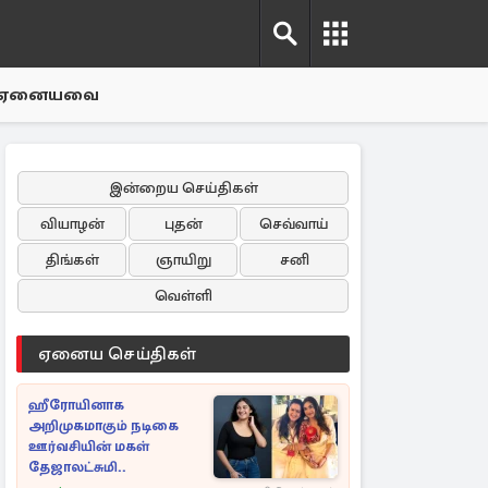
ஏனையவை
இன்றைய செய்திகள்
வியாழன்
புதன்
செவ்வாய்
திங்கள்
ஞாயிறு
சனி
வெள்ளி
ஏனைய செய்திகள்
ஹீரோயினாக
அறிமுகமாகும் நடிகை
ஊர்வசியின் மகள்
தேஜாலட்சுமி..