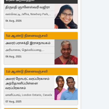
திருமதி ஞானேஸ்வரி வஜிரா
வல்வெட்டி, Jaffna, Newbury Park,
United Kingdom
04 Aug, 2026
5ம் ஆண்டு நினைவஞ்சலி
அமரர் பராசக்தி இராசநாயகம்
அரியாலை, தெல்லிப்பழை,
Montreal, Canada
06 Aug, 2021
1ம் ஆண்டு நினைவஞ்சலி
அமரர் றோபர்ட் வரப்பிரகாசம்
அந்தோனிப்பிள்ளை
வரப்பிரகாசம்
மானிப்பாய், London Ontario, Canada
07 Aug, 2025