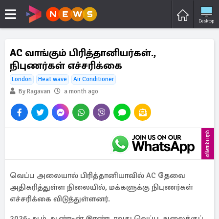
Desktop
AC வாங்கும் பிரித்தானியர்கள்.,
நிபுணர்கள் எச்சரிக்கை
London
Heat wave
Air Conditioner
By Ragavan
a month ago
விளம்பரம்
வெப்ப அலையால் பிரித்தானியாவில் AC தேவை
அதிகரித்துள்ள நிலையில், மக்களுக்கு நிபுணர்கள்
எச்சரிக்கை விடுத்துள்ளனர்.
2026-ஆம் ஆண்டின் இரண்டாவது வெப்ப அலைக்குப்