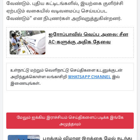
வேண்டும். புதிய கட்டிடங்களில், இயற்கை குளிர்ச்சி
ஏற்படும் வகையில் வடிவமைப்பு செய்யப்பட
வேண்டும்” என நிபுணர்கள் அறிவுறுத்துகின்றனர்.
ஐரோப்பாவில் வெப்ப அலை: சீன
AC-களுக்கு அதிக தேவை
உள்நாட்டு மற்றும் வெளிநாட்டு செய்திகளை உடனுக்குடன்
அறிந்துக்கொள்ள லங்காசிறி
WHATSAPP CHANNEL
இல்
இணையுங்கள்.
மேலும் ஐக்கிய இராச்சியம் செய்திகளைப் படிக்க இங்கே
அழுத்தவும்
பறக்கும் விமான இறக்கை மேல் நடந்து