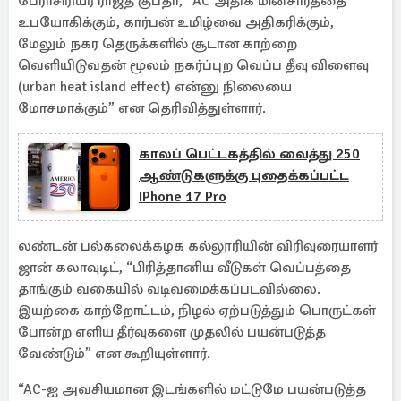
பேராசிரியர் ராஜத் குப்தா, “AC அதிக மின்சாரத்தை
உபயோகிக்கும், கார்பன் உமிழ்வை அதிகரிக்கும்,
மேலும் நகர தெருக்களில் சூடான காற்றை
வெளியிடுவதன் மூலம் நகர்ப்புற வெப்ப தீவு விளைவு
(urban heat island effect) என்னு நிலையை
மோசமாக்கும்” என தெரிவித்துள்ளார்.
காலப் பெட்டகத்தில் வைத்து 250
ஆண்டுகளுக்கு புதைக்கப்பட்ட
IPhone 17 Pro
லண்டன் பல்கலைக்கழக கல்லூரியின் விரிவுரையாளர்
ஜான் கலாவுடிட், “பிரித்தானிய வீடுகள் வெப்பத்தை
தாங்கும் வகையில் வடிவமைக்கப்படவில்லை.
இயற்கை காற்றோட்டம், நிழல் ஏற்படுத்தும் பொருட்கள்
போன்ற எளிய தீர்வுகளை முதலில் பயன்படுத்த
வேண்டும்” என கூறியுள்ளார்.
“AC-ஐ அவசியமான இடங்களில் மட்டுமே பயன்படுத்த