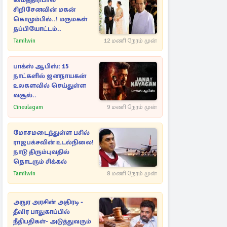
மைத்திரிபால
சிறிசேனவின் மகன்
கொழும்பில்..! மருமகள்
தப்பியோட்டம்..
Tamilwin
12 மணி நேரம் முன்
பாக்ஸ் ஆபிஸ்: 15
நாட்களில் ஜனநாயகன்
உலகளவில் செய்துள்ள
வசூல்..
Cineulagam
9 மணி நேரம் முன்
மோசமடைந்துள்ள பசில்
ராஜபக்சவின் உடல்நிலை!
நாடு திரும்புவதில்
தொடரும் சிக்கல்
Tamilwin
8 மணி நேரம் முன்
அநுர அரசின் அதிரடி -
தீவிர பாதுகாப்பில்
நீதிபதிகள்- அடுத்துவரும்