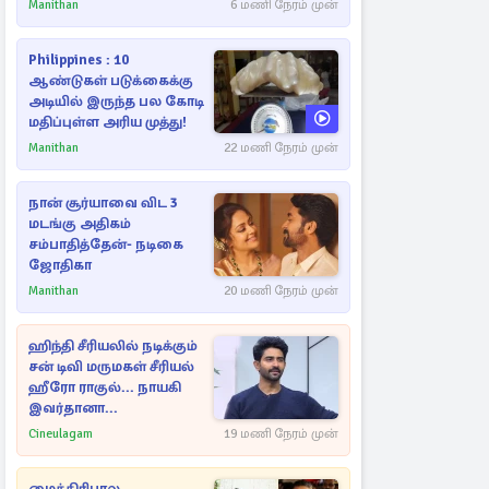
ராசிகள்!
Manithan
6 மணி நேரம் முன்
Philippines : 10
ஆண்டுகள் படுக்கைக்கு
அடியில் இருந்த பல கோடி
மதிப்புள்ள அரிய முத்து!
Manithan
22 மணி நேரம் முன்
நான் சூர்யாவை விட 3
மடங்கு அதிகம்
சம்பாதித்தேன்- நடிகை
ஜோதிகா
Manithan
20 மணி நேரம் முன்
ஹிந்தி சீரியலில் நடிக்கும்
சன் டிவி மருமகள் சீரியல்
ஹீரோ ராகுல்... நாயகி
இவர்தானா...
Cineulagam
19 மணி நேரம் முன்