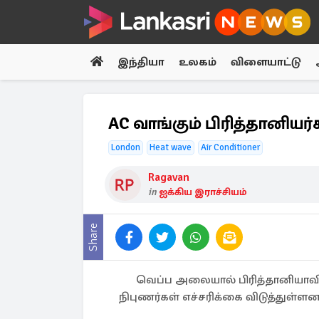
இந்தியா
உலகம்
விளையாட்டு
AC வாங்கும் பிரித்தானியர்
London
Heat wave
Air Conditioner
Ragavan
in
ஐக்கிய இராச்சியம்
Share
வெப்ப அலையால் பிரித்தானியாவி
நிபுணர்கள் எச்சரிக்கை விடுத்துள்ளனர