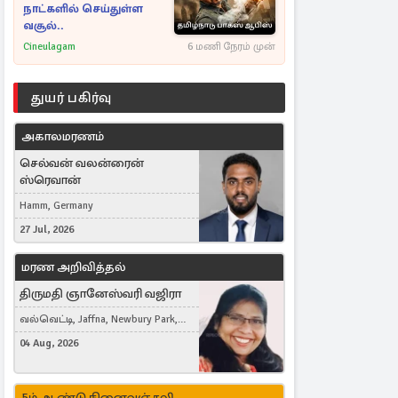
நாட்களில் செய்துள்ள
வசூல்..
Cineulagam
6 மணி நேரம் முன்
துயர் பகிர்வு
அகாலமரணம்
செல்வன் வலன்ரைன்
ஸ்ரெவான்
Hamm, Germany
27 Jul, 2026
மரண அறிவித்தல்
திருமதி ஞானேஸ்வரி வஜிரா
வல்வெட்டி, Jaffna, Newbury Park,
United Kingdom
04 Aug, 2026
5ம் ஆண்டு நினைவஞ்சலி