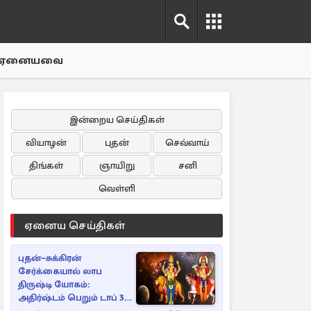
ஏனையவை
இன்றைய செய்திகள்
வியாழன்
புதன்
செவ்வாய்
திங்கள்
ஞாயிறு
சனி
வெள்ளி
ஏனைய செய்திகள்
புதன்–சுக்கிரன்
சேர்க்கையால் லாப
திருஷ்டி யோகம்:
அதிர்ஷ்டம் பெறும் டாப் 3