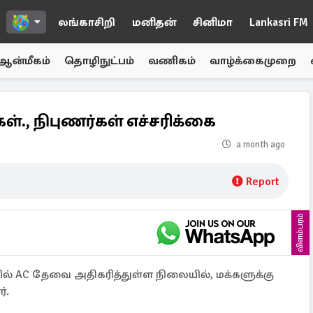
லங்காசிறி
மனிதன்
சினிமா
Lankasri FM
ஆன்மீகம்
தொழிநுட்பம்
வணிகம்
வாழ்க்கைமுறை
கள்., நிபுணர்கள் எச்சரிக்கை
a month ago
Report
விளம்பரம்
ல் AC தேவை அதிகரித்துள்ள நிலையில், மக்களுக்கு
்.