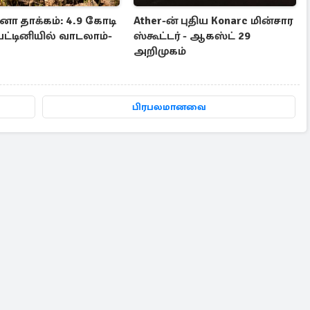
னோ தாக்கம்: 4.9 கோடி
Ather-ன் புதிய Konarc மின்சார
பட்டினியில் வாடலாம்-
ஸ்கூட்டர் - ஆகஸ்ட் 29
அறிமுகம்
பிரபலமானவை