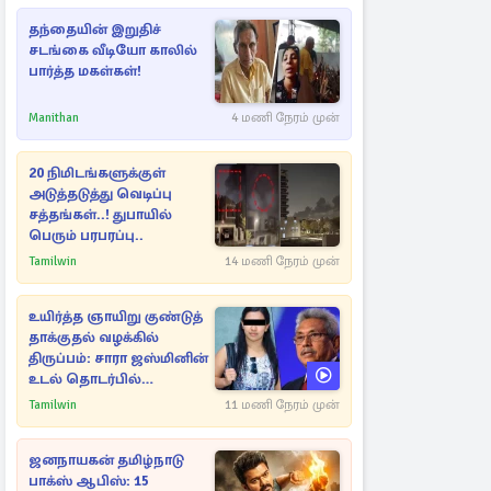
தந்தையின் இறுதிச்
சடங்கை வீடியோ காலில்
பார்த்த மகள்கள்!
Manithan
4 மணி நேரம் முன்
20 நிமிடங்களுக்குள்
அடுத்தடுத்து வெடிப்பு
சத்தங்கள்..! துபாயில்
பெரும் பரபரப்பு..
Tamilwin
14 மணி நேரம் முன்
உயிர்த்த ஞாயிறு குண்டுத்
தாக்குதல் வழக்கில்
திருப்பம்: சாரா ஜஸ்மினின்
உடல் தொடர்பில்
நீதிமன்றத்தில் வெளியான
Tamilwin
11 மணி நேரம் முன்
அதிர்ச்சி தகவல்
ஜனநாயகன் தமிழ்நாடு
பாக்ஸ் ஆபிஸ்: 15