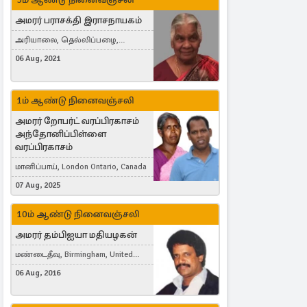
அமரர் பராசக்தி இராசநாயகம்
அரியாலை, தெல்லிப்பழை,
Montreal, Canada
06 Aug, 2021
1ம் ஆண்டு நினைவஞ்சலி
அமரர் றோபர்ட் வரப்பிரகாசம்
அந்தோனிப்பிள்ளை
வரப்பிரகாசம்
மானிப்பாய், London Ontario, Canada
07 Aug, 2025
10ம் ஆண்டு நினைவஞ்சலி
அமரர் தம்பிஐயா மதியழகன்
மண்டைதீவு, Birmingham, United
Kingdom
06 Aug, 2016