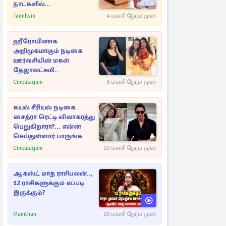
நாட்களில்
அம்பலமாகவுள்ள ரகசியம்
Tamilwin
4 மணி நேரம் முன்
ஹீரோயினாக
அறிமுகமாகும் நடிகை
ஊர்வசியின் மகள்
தேஜாலட்சுமி..
Cineulagam
8 மணி நேரம் முன்
கயல் சீரியல் நடிகை
சைத்ரா ரெட்டி விவாகரத்து
பெறுகிறாரா?... என்ன
செய்துள்ளார் பாருங்க
Cineulagam
10 மணி நேரம் முன்
ஆகஸ்ட் மாத ராசிபலன்..,
12 ராசிகளுக்கும் எப்படி
இருக்கும்?
Manithan
20 மணி நேரம் முன்