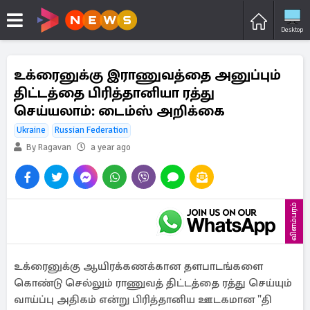
Desktop
உக்ரைனுக்கு இராணுவத்தை அனுப்பும்
திட்டத்தை பிரித்தானியா ரத்து
செய்யலாம்: டைம்ஸ் அறிக்கை
Ukraine
Russian Federation
By Ragavan
a year ago
விளம்பரம்
உக்ரைனுக்கு ஆயிரக்கணக்கான தளபாடங்களை
கொண்டு செல்லும் ராணுவத் திட்டத்தை ரத்து செய்யும்
வாய்ப்பு அதிகம் என்று பிரித்தானிய ஊடகமான "தி