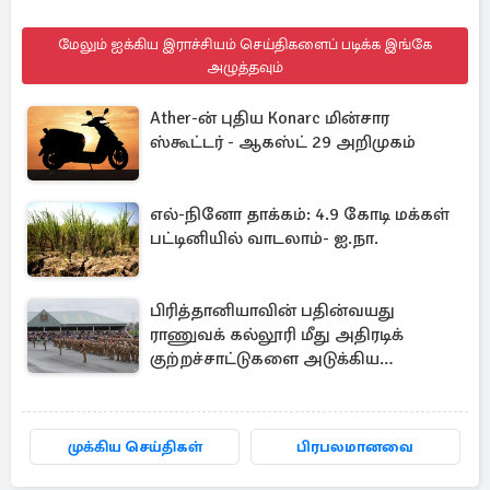
மேலும் ஐக்கிய இராச்சியம் செய்திகளைப் படிக்க இங்கே
அழுத்தவும்
Ather-ன் புதிய Konarc மின்சார
ஸ்கூட்டர் - ஆகஸ்ட் 29 அறிமுகம்
எல்-நினோ தாக்கம்: 4.9 கோடி மக்கள்
பட்டினியில் வாடலாம்- ஐ.நா.
பிரித்தானியாவின் பதின்வயது
ராணுவக் கல்லூரி மீது அதிரடிக்
குற்றச்சாட்டுகளை அடுக்கிய
பெண்கள்
முக்கிய செய்திகள்
பிரபலமானவை