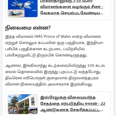
பாகிஸ்தானுக்கு J-35 போர்
விமானங்களை வழங்கும் சீனா -
வேகமாக செயல்படவேண்டிய
அவசியத்தில் இந்தியா
நிலைமை என்ன?
இந்த விமானம் HMS Prince of Wales என்ற விமானம்
ஏற்றுச் செல்லும் கப்பலின் ஒரு பகுதியாக, இந்தியா-
பசிபிக் பகுதிக்கான கடற்படை பயிற்சியில்
பங்கேற்றுவிட்டு திரும்பிக் கொண்டிருந்தது.
ஆனால், இங்கிலாந்து கடற்கரையிலிருந்து 100 கடல்
மைல் தொலைவில் இருந்து புறப்பட்டு வந்தபோது,
திடீரென எரிபொருள் குறைவால் திருவனந்தபுரம்
விமான நிலையத்தில் அவசரமாக இறங்கியது.
இஸ்ரேலுக்கு விலையுயர்ந்த
சேதத்தை ஏற்படுத்திய ஈரான் - 22
ஆண்டுகளாக சேகரிக்கப்பட்ட