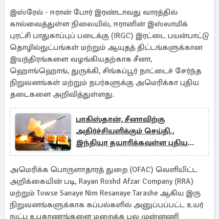
இஸ்ரேல் - ஈரான் போர் இரண்டாவது வாரத்தில்
கால்வைத்துள்ள நிலையில், ஈரானின் இஸ்லாமிக்
புரட்சி பாதுகாப்புப் படைக்கு (IRGC) இரட்டை பயன்பாட்டு
தொழில்நுட்பங்கள் மற்றும் ஆயுதத் திட்டங்களுக்கான
இயந்திரங்களை வழங்கியதற்காக சீனா,
ஹொங்ஹொங், துருக்கி, சிங்கப்பூர் நாட்டைச் சேர்ந்த
நிறுவனங்கள் மற்றும் நபர்களுக்கு அமெரிக்கா புதிய
தடைகளை அறிவித்துள்ளது.
பாகிஸ்தான், சீனாவிற்கு
அதிர்ச்சியளிக்கும் செய்தி.,
இந்தியா தயாரிக்கவுள்ள புதிய
பினாகா ரொக்கெட் அமைப்பு
அமெரிக்க பொருளாதாரத் துறை (OFAC) வெளியிட்ட
அறிக்கையின் படி, Rayan Roshd Afzar Company (RRA)
மற்றும் Towse Sanaye Nim Resanaye Tarashe ஆகிய இரு
நிறுவனங்களுக்காக கப்பல்களில் அனுப்பப்பட்ட உயர்
நுட்ப உபகரணங்களை மறைக்க பல முன்னணி