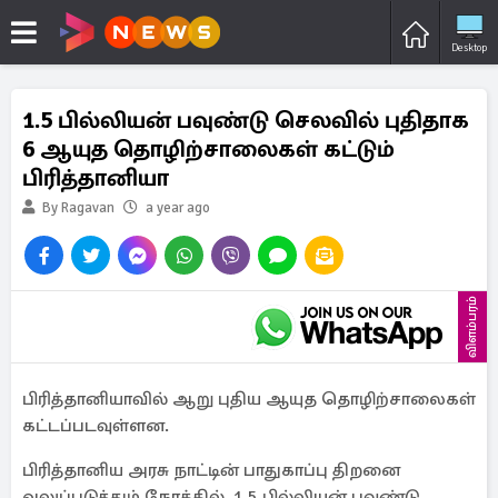
Desktop
1.5 பில்லியன் பவுண்டு செலவில் புதிதாக
6 ஆயுத தொழிற்சாலைகள் கட்டும்
பிரித்தானியா
By Ragavan
a year ago
விளம்பரம்
பிரித்தானியாவில் ஆறு புதிய ஆயுத தொழிற்சாலைகள்
கட்டப்படவுள்ளன.
பிரித்தானிய அரசு நாட்டின் பாதுகாப்பு திறனை
வலுப்படுத்தும் நோக்கில், 1.5 பில்லியன் பவுண்டு